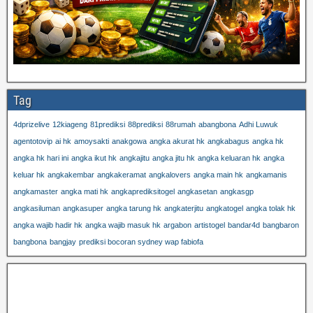
Tag
4dprizelive
12kiageng
81prediksi
88prediksi
88rumah
abangbona
Adhi Luwuk
agentotovip
ai hk
amoysakti
anakgowa
angka akurat hk
angkabagus
angka hk
angka hk hari ini
angka ikut hk
angkajitu
angka jitu hk
angka keluaran hk
angka
keluar hk
angkakembar
angkakeramat
angkalovers
angka main hk
angkamanis
angkamaster
angka mati hk
angkaprediksitogel
angkasetan
angkasgp
angkasiluman
angkasuper
angka tarung hk
angkaterjitu
angkatogel
angka tolak hk
angka wajib hadir hk
angka wajib masuk hk
argabon
artistogel
bandar4d
bangbaron
bangbona
bangjay
prediksi bocoran sydney wap fabiofa