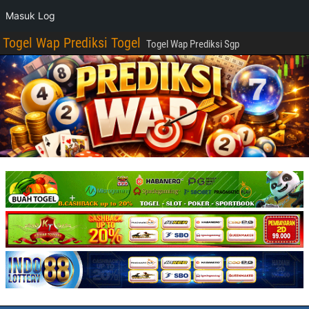
Masuk Log
Togel Wap Prediksi Togel
Togel Wap Prediksi Sgp