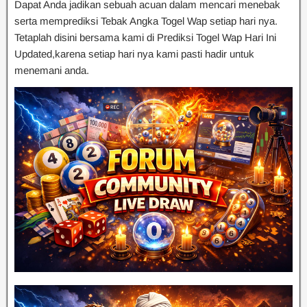
Dapat Anda jadikan sebuah acuan dalam mencari menebak
serta memprediksi Tebak Angka Togel Wap setiap hari nya.
Tetaplah disini bersama kami di Prediksi Togel Wap Hari Ini
Updated,karena setiap hari nya kami pasti hadir untuk
menemani anda.