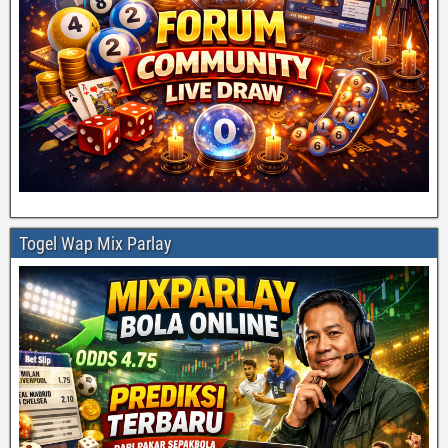
Togel Wap Mix Parlay