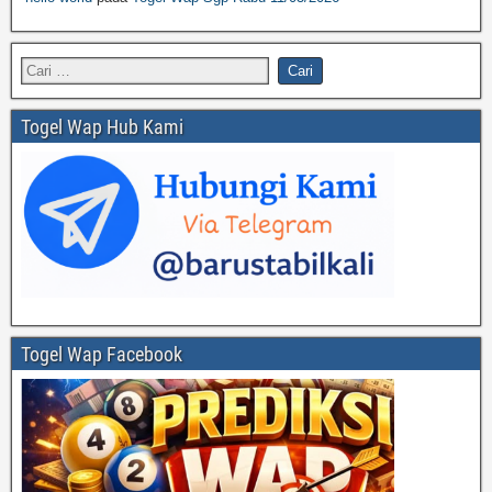
Togel Wap Hub Kami
Togel Wap Facebook