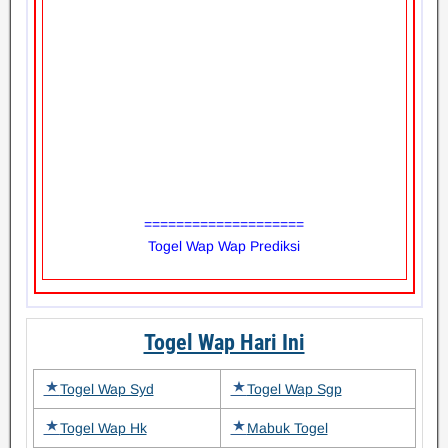
====================
Togel Wap
Wap Prediksi
Togel Wap Hari Ini
Togel Wap Syd
Togel Wap Sgp
Togel Wap Hk
Mabuk Togel