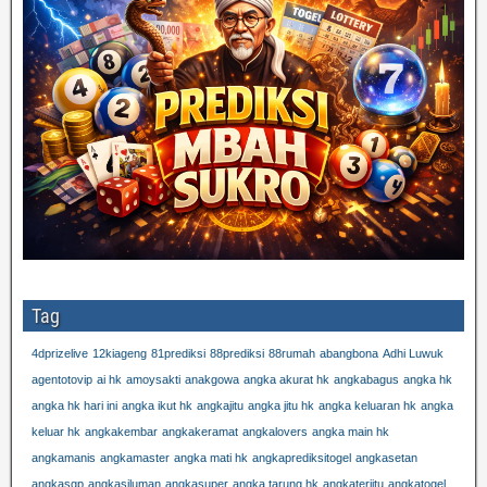
Tag
4dprizelive
12kiageng
81prediksi
88prediksi
88rumah
abangbona
Adhi Luwuk
agentotovip
ai hk
amoysakti
anakgowa
angka akurat hk
angkabagus
angka hk
angka hk hari ini
angka ikut hk
angkajitu
angka jitu hk
angka keluaran hk
angka
keluar hk
angkakembar
angkakeramat
angkalovers
angka main hk
angkamanis
angkamaster
angka mati hk
angkaprediksitogel
angkasetan
angkasgp
angkasiluman
angkasuper
angka tarung hk
angkaterjitu
angkatogel