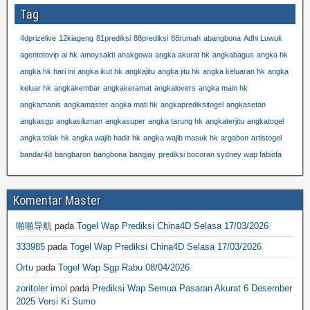
Tag
4dprizelive
12kiageng
81prediksi
88prediksi
88rumah
abangbona
Adhi Luwuk
agentotovip
ai hk
amoysakti
anakgowa
angka akurat hk
angkabagus
angka hk
angka hk hari ini
angka ikut hk
angkajitu
angka jitu hk
angka keluaran hk
angka
keluar hk
angkakembar
angkakeramat
angkalovers
angka main hk
angkamanis
angkamaster
angka mati hk
angkaprediksitogel
angkasetan
angkasgp
angkasiluman
angkasuper
angka tarung hk
angkaterjitu
angkatogel
angka tolak hk
angka wajib hadir hk
angka wajib masuk hk
argabon
artistogel
bandar4d
bangbaron
bangbona
bangjay
prediksi bocoran sydney wap fabiofa
Komentar Master
啪啪导航
pada
Togel Wap Prediksi China4D Selasa 17/03/2026
333985
pada
Togel Wap Prediksi China4D Selasa 17/03/2026
Ortu
pada
Togel Wap Sgp Rabu 08/04/2026
zoritoler imol
pada
Prediksi Wap Semua Pasaran Akurat 6 Desember
2025 Versi Ki Sumo