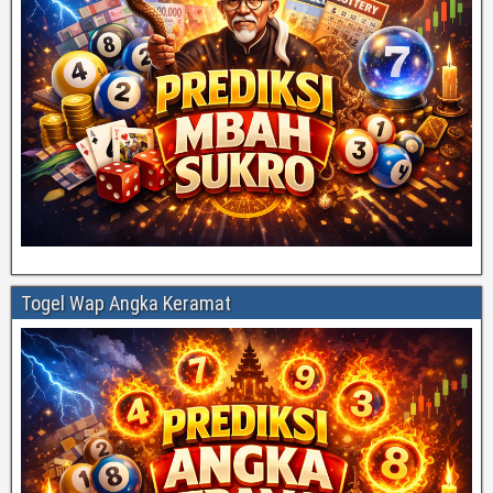
Togel Wap Angka Keramat