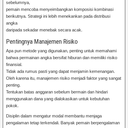
sebelumnya,
pemain mencoba menyeimbangkan komposisi kombinasi
berikutnya. Strategi ini lebih menekankan pada distribusi
angka
daripada sekadar menebak secara acak.
Pentingnya Manajemen Risiko
Apa pun metode yang digunakan, penting untuk memahami
bahwa permainan angka bersifat hiburan dan memiliki risiko
finansial.
Tidak ada rumus pasti yang dapat menjamin kemenangan.
Oleh karena itu, manajemen risiko menjadi faktor yang sangat
penting.
Tentukan batas anggaran sebelum bermain dan hindari
menggunakan dana yang dialokasikan untuk kebutuhan
pokok.
Disiplin dalam mengatur modal membantu menjaga
pengalaman tetap terkendali. Banyak pemain berpengalaman