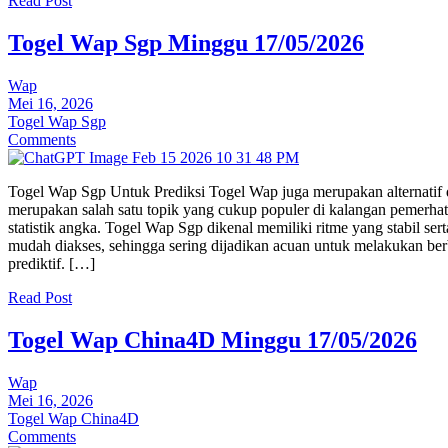
Read Post
Togel Wap Sgp Minggu 17/05/2026
Wap
Mei 16, 2026
Togel Wap Sgp
Comments
Togel Wap Sgp Untuk Prediksi Togel Wap juga merupakan alternatif
merupakan salah satu topik yang cukup populer di kalangan pemerhati 
statistik angka. Togel Wap Sgp dikenal memiliki ritme yang stabil serta
mudah diakses, sehingga sering dijadikan acuan untuk melakukan berb
prediktif. […]
Read Post
Togel Wap China4D Minggu 17/05/2026
Wap
Mei 16, 2026
Togel Wap China4D
Comments