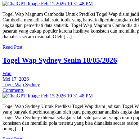
Togel Wap Magnum Cambodia Untuk Prediksi Togel Wap disini ja
Cambodia menjadi salah satu topik yang banyak diperbincangkan oleh
angka dan pemerhati data statistik. Togel Wap Magnum Cambodia dike
pasaran yang cukup populer karena hasilnya konsisten dan memiliki po
dianalisis secara rasional. Oleh […]
Read Post
Togel Wap Sydney Senin 18/05/2026
Wap
Mei 17, 2026
Togel Wap Sydney
Comments
Togel Wap Sydney Untuk Prediksi Togel Wap disini jadikan Togel Wa
yang banyak diperbincangkan oleh para penggemar analisis angka dan 
Togel Wap Sydney dikenal sebagai salah satu pasaran yang cukup pop
konsisten dan memiliki pola tertentu yang bisa dianalisis secara rasio
orang […]