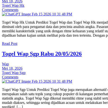
Mei 18, 2026
Togel Wap Hk
Comments
Togel Wap Hk Untuk Prediksi Togel Wap dan Togel Wap Hk menjadi 
diminati oleh para pengamat data dan pencinta analisis angka. Pasar
memiliki karakteristik yang unik dengan ritme keluaran yang relatif st
dijadikan bahan kajian untuk melihat pola dan tren tertentu. Dengan
Read Post
Togel Wap Sgp Rabu 20/05/2026
Wap
Mei 18, 2026
Togel Wap Sgp
Comments
Togel Wap Sgp Untuk Prediksi Togel Wap juga merupakan alternatif
merupakan salah satu topik yang cukup populer di kalangan pemerhati 
statistik angka. Togel Wap Sgp dikenal memiliki ritme yang stabil serta
mudah diakses, sehingga sering dijadikan acuan untuk melakukan berb
prediktif. […]