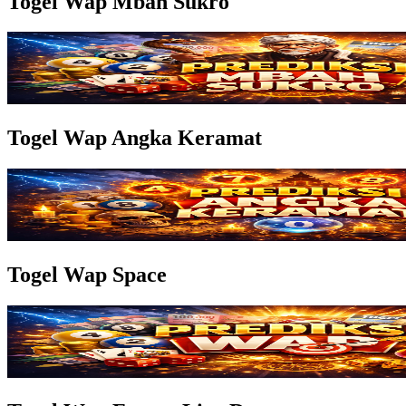
Togel Wap Mbah Sukro
Togel Wap Angka Keramat
Togel Wap Space