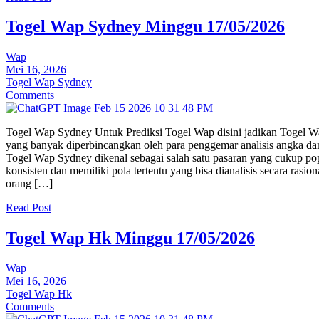
Togel Wap Sydney Minggu 17/05/2026
Wap
Mei 16, 2026
Togel Wap Sydney
Comments
Togel Wap Sydney Untuk Prediksi Togel Wap disini jadikan Togel Wa
yang banyak diperbincangkan oleh para penggemar analisis angka dan 
Togel Wap Sydney dikenal sebagai salah satu pasaran yang cukup pop
konsisten dan memiliki pola tertentu yang bisa dianalisis secara rasio
orang […]
Read Post
Togel Wap Hk Minggu 17/05/2026
Wap
Mei 16, 2026
Togel Wap Hk
Comments