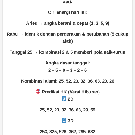
api).
Ciri energi hari ini:
Aries → angka berani & cepat (1, 3, 5, 9)
Rabu → identik dengan pergerakan & perubahan (5 cukup
aktif)
Tanggal 25 → kombinasi 2 & 5 memberi pola naik-turun
Angka dasar tanggal:
2 – 5 – 0 – 3 – 2 – 6
Kombinasi alami: 25, 52, 23, 32, 36, 63, 20, 26
Prediksi HK (Versi Hiburan)
2D
25, 52, 23, 32, 36, 63, 29, 59
3D
253, 325, 526, 362, 295, 632