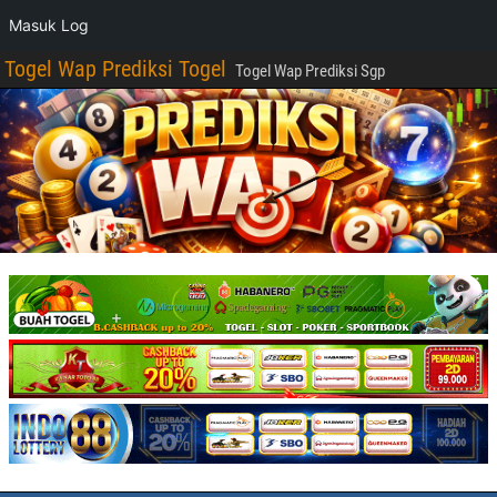
Masuk Log
Togel Wap Prediksi Togel
Togel Wap Prediksi Sgp