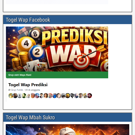
Togel Wap Facebook
Togel Wap Mbah Sukro