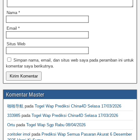
Nama
*
Email
*
Situs Web
Simpan nama, email, dan situs web saya pada peramban ini untuk
komentar saya berikutnya.
Komentar Master
啪啪导航
pada
Togel Wap Prediksi China4D Selasa 17/03/2026
333985
pada
Togel Wap Prediksi China4D Selasa 17/03/2026
Ortu
pada
Togel Wap Sgp Rabu 08/04/2026
zoritoler imol
pada
Prediksi Wap Semua Pasaran Akurat 6 Desember