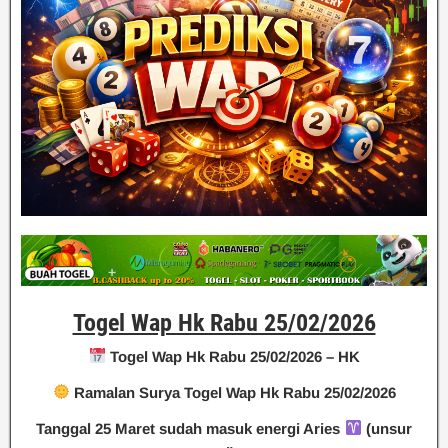
Togel Wap Hk Rabu 25/02/2026
Togel Wap Hk Rabu 25/02/2026 – HK
Ramalan Surya Togel Wap Hk Rabu 25/02/2026
Tanggal 25 Maret sudah masuk energi Aries
(unsur