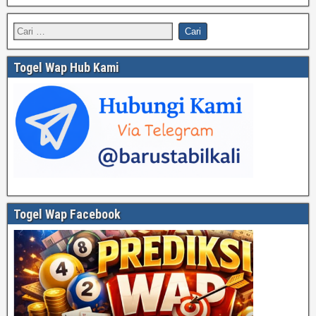
Togel Wap Hub Kami
Togel Wap Facebook