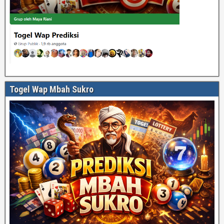
Togel Wap Mbah Sukro