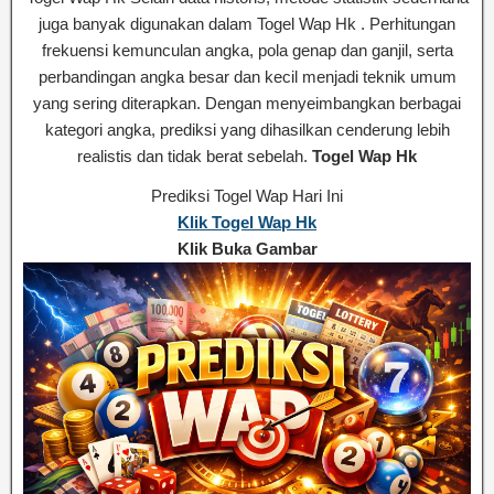
juga banyak digunakan dalam Togel Wap Hk . Perhitungan
frekuensi kemunculan angka, pola genap dan ganjil, serta
perbandingan angka besar dan kecil menjadi teknik umum
yang sering diterapkan. Dengan menyeimbangkan berbagai
kategori angka, prediksi yang dihasilkan cenderung lebih
realistis dan tidak berat sebelah.
Togel Wap Hk
Prediksi Togel Wap Hari Ini
Klik Togel Wap Hk
Klik Buka Gambar