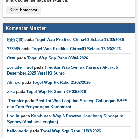
untuk komentar saya berikutnya.
Komentar Master
啪啪导航
pada
Togel Wap Prediksi China4D Selasa 17/03/2026
333985
pada
Togel Wap Prediksi China4D Selasa 17/03/2026
Ortu
pada
Togel Wap Sgp Rabu 08/04/2026
zoritoler imol
pada
Prediksi Wap Semua Pasaran Akurat 6
Desember 2025 Versi Ki Sumo
Ahmad
pada
Togel Wap Hk Rabu 25/02/2026
zika
pada
Togel Wap Hk Senin 09/03/2026
️ Transfer
pada
Prediksi Wap Lanjutan Strategi Gabungan BBFS
dan Cara Penyaringan Kombinasi
Log In
pada
Kombinasi Wap 3 Pasaran Hongkong Singapura
Sydney (Analisis Lengkap)
hello world
pada
Togel Wap Sgp Rabu 11/03/2026