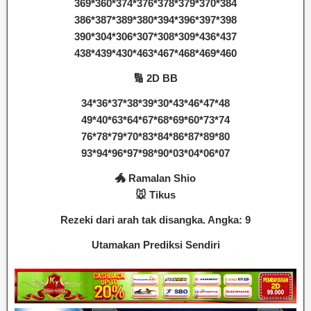
369*360*374*376*378*379*370*384
386*387*389*380*394*396*397*398
390*304*306*307*308*309*436*437
438*439*430*463*467*468*469*460
🔢 2D BB
34*36*37*38*39*30*43*46*47*48
49*40*63*64*67*68*69*60*73*74
76*78*79*70*83*84*86*87*89*80
93*94*96*97*98*90*03*04*06*07
🐲 Ramalan Shio
🐭 Tikus
Rezeki dari arah tak disangka. Angka: 9
Utamakan Prediksi Sendiri