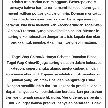
adalah tren harian dan mingguan. Beberapa analis
percaya bahwa hari tertentu memiliki kecenderungan
menghasilkan pola angka yang mirip. Dengan mencatat
hasil pada hari yang sama dalam beberapa minggu
terakhir, kita bisa menemukan kecenderungan Togel Wap
China4D tertentu yang bisa dijadikan acuan. Metode ini
sering dikombinasikan dengan analisis kepala dan ekor
angka untuk mendapatkan hasil yang lebih matang.
Togel Wap China4D Hanya Sebatas Ramalan Biasa
Togel Wap China4D juga sering disusun dalam beberapa
kategori, seperti angka utama, angka cadangan, dan
kombinasi alternatif. Tujuannya adalah untuk memberikan
pilihan yang lebih fleksibel dan mengurangi risiko.
Dengan memiliki lebih dari satu skenario prediksi, analis
dapat menyesuaikan pendekatan berdasarkan perubahan
tren yang terjadi secara tiba-tiba, Meski demikian, penting
untuk diingat bahwa prediksi hanyalah perkiraan. Tidak