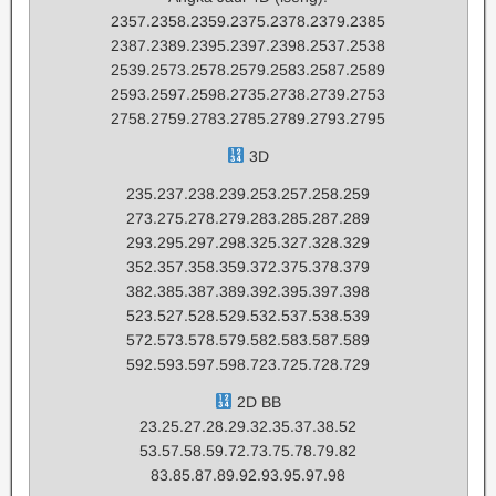
2357.2358.2359.2375.2378.2379.2385
2387.2389.2395.2397.2398.2537.2538
2539.2573.2578.2579.2583.2587.2589
2593.2597.2598.2735.2738.2739.2753
2758.2759.2783.2785.2789.2793.2795
3D
235.237.238.239.253.257.258.259
273.275.278.279.283.285.287.289
293.295.297.298.325.327.328.329
352.357.358.359.372.375.378.379
382.385.387.389.392.395.397.398
523.527.528.529.532.537.538.539
572.573.578.579.582.583.587.589
592.593.597.598.723.725.728.729
2D BB
23.25.27.28.29.32.35.37.38.52
53.57.58.59.72.73.75.78.79.82
83.85.87.89.92.93.95.97.98