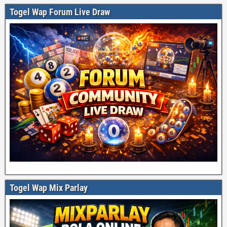
Togel Wap Forum Live Draw
Togel Wap Mix Parlay