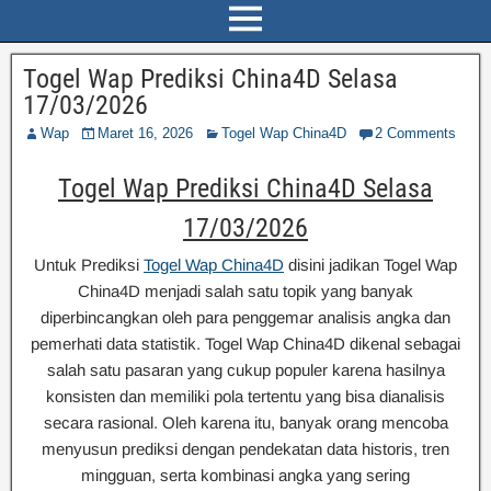
Togel Wap Prediksi China4D Selasa
17/03/2026
Wap
Maret 16, 2026
Togel Wap China4D
2 Comments
Togel Wap Prediksi China4D Selasa
17/03/2026
Untuk Prediksi
Togel Wap China4D
disini jadikan Togel Wap
China4D menjadi salah satu topik yang banyak
diperbincangkan oleh para penggemar analisis angka dan
pemerhati data statistik. Togel Wap China4D dikenal sebagai
salah satu pasaran yang cukup populer karena hasilnya
konsisten dan memiliki pola tertentu yang bisa dianalisis
secara rasional. Oleh karena itu, banyak orang mencoba
menyusun prediksi dengan pendekatan data historis, tren
mingguan, serta kombinasi angka yang sering