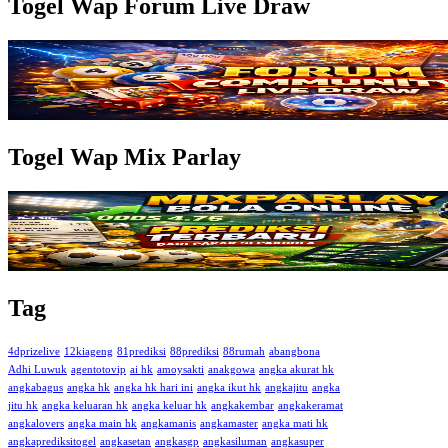
Togel Wap Forum Live Draw
Togel Wap Mix Parlay
Tag
4dprizelive
12kiageng
81prediksi
88prediksi
88rumah
abangbona
Adhi Luwuk
agentotovip
ai hk
amoysakti
anakgowa
angka akurat hk
angkabagus
angka hk
angka hk hari ini
angka ikut hk
angkajitu
angka
jitu hk
angka keluaran hk
angka keluar hk
angkakembar
angkakeramat
angkalovers
angka main hk
angkamanis
angkamaster
angka mati hk
angkaprediksitogel
angkasetan
angkasgp
angkasiluman
angkasuper