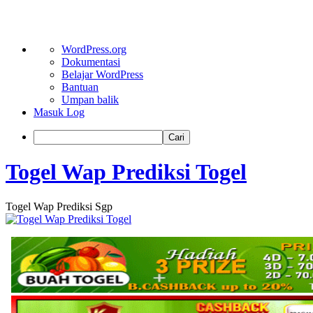
Tentang
WordPress.org
WordPress
Dokumentasi
Belajar WordPress
Bantuan
Umpan balik
Masuk Log
Cari
Togel Wap Prediksi Togel
Togel Wap Prediksi Sgp