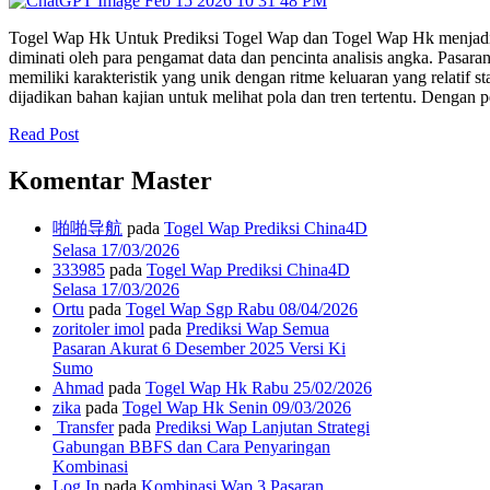
Togel Wap Hk Untuk Prediksi Togel Wap dan Togel Wap Hk menjadi 
diminati oleh para pengamat data dan pencinta analisis angka. Pasar
memiliki karakteristik yang unik dengan ritme keluaran yang relatif st
dijadikan bahan kajian untuk melihat pola dan tren tertentu. Dengan
Read Post
Komentar Master
啪啪导航
pada
Togel Wap Prediksi China4D
Selasa 17/03/2026
333985
pada
Togel Wap Prediksi China4D
Selasa 17/03/2026
Ortu
pada
Togel Wap Sgp Rabu 08/04/2026
zoritoler imol
pada
Prediksi Wap Semua
Pasaran Akurat 6 Desember 2025 Versi Ki
Sumo
Ahmad
pada
Togel Wap Hk Rabu 25/02/2026
zika
pada
Togel Wap Hk Senin 09/03/2026
️ Transfer
pada
Prediksi Wap Lanjutan Strategi
Gabungan BBFS dan Cara Penyaringan
Kombinasi
Log In
pada
Kombinasi Wap 3 Pasaran