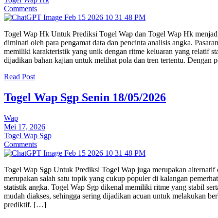
Comments
Togel Wap Hk Untuk Prediksi Togel Wap dan Togel Wap Hk menjadi 
diminati oleh para pengamat data dan pencinta analisis angka. Pasar
memiliki karakteristik yang unik dengan ritme keluaran yang relatif st
dijadikan bahan kajian untuk melihat pola dan tren tertentu. Dengan
Read Post
Togel Wap Sgp Senin 18/05/2026
Wap
Mei 17, 2026
Togel Wap Sgp
Comments
Togel Wap Sgp Untuk Prediksi Togel Wap juga merupakan alternatif
merupakan salah satu topik yang cukup populer di kalangan pemerhati 
statistik angka. Togel Wap Sgp dikenal memiliki ritme yang stabil serta
mudah diakses, sehingga sering dijadikan acuan untuk melakukan berb
prediktif. […]