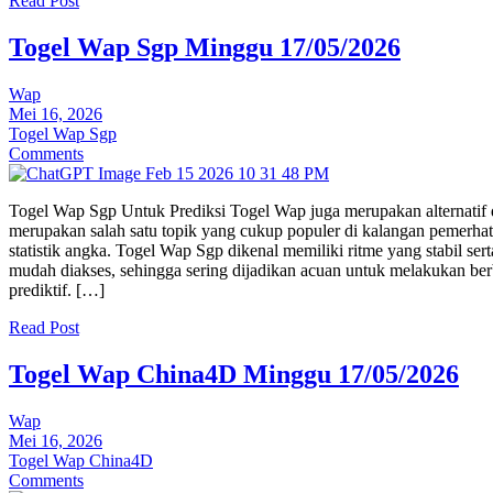
Read Post
Togel Wap Sgp Minggu 17/05/2026
Wap
Mei 16, 2026
Togel Wap Sgp
Comments
Togel Wap Sgp Untuk Prediksi Togel Wap juga merupakan alternatif
merupakan salah satu topik yang cukup populer di kalangan pemerhati 
statistik angka. Togel Wap Sgp dikenal memiliki ritme yang stabil serta
mudah diakses, sehingga sering dijadikan acuan untuk melakukan berb
prediktif. […]
Read Post
Togel Wap China4D Minggu 17/05/2026
Wap
Mei 16, 2026
Togel Wap China4D
Comments