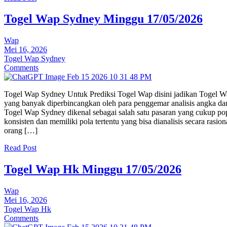
Togel Wap Sydney Minggu 17/05/2026
Wap
Mei 16, 2026
Togel Wap Sydney
Comments
Togel Wap Sydney Untuk Prediksi Togel Wap disini jadikan Togel Wa
yang banyak diperbincangkan oleh para penggemar analisis angka dan 
Togel Wap Sydney dikenal sebagai salah satu pasaran yang cukup pop
konsisten dan memiliki pola tertentu yang bisa dianalisis secara rasio
orang […]
Read Post
Togel Wap Hk Minggu 17/05/2026
Wap
Mei 16, 2026
Togel Wap Hk
Comments