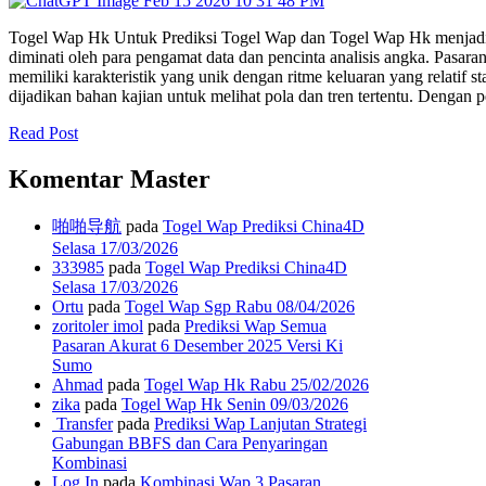
Togel Wap Hk Untuk Prediksi Togel Wap dan Togel Wap Hk menjadi 
diminati oleh para pengamat data dan pencinta analisis angka. Pasar
memiliki karakteristik yang unik dengan ritme keluaran yang relatif st
dijadikan bahan kajian untuk melihat pola dan tren tertentu. Dengan
Read Post
Komentar Master
啪啪导航
pada
Togel Wap Prediksi China4D
Selasa 17/03/2026
333985
pada
Togel Wap Prediksi China4D
Selasa 17/03/2026
Ortu
pada
Togel Wap Sgp Rabu 08/04/2026
zoritoler imol
pada
Prediksi Wap Semua
Pasaran Akurat 6 Desember 2025 Versi Ki
Sumo
Ahmad
pada
Togel Wap Hk Rabu 25/02/2026
zika
pada
Togel Wap Hk Senin 09/03/2026
️ Transfer
pada
Prediksi Wap Lanjutan Strategi
Gabungan BBFS dan Cara Penyaringan
Kombinasi
Log In
pada
Kombinasi Wap 3 Pasaran