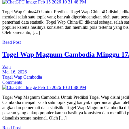
Togel Wap China4D Untuk Prediksi Togel Wap China4D disini jadi
menjadi salah satu topik yang banyak diperbincangkan oleh para pen
pemerhati data statistik. Togel Wap China4D dikenal sebagai salah s
populer karena hasilnya konsisten dan memiliki pola tertentu yang bisa 
Oleh karena itu, […]
Read Post
Togel Wap Magnum Cambodia Minggu 17/
Wap
Mei 16, 2026
Togel Wap Cambodia
Comments
Togel Wap Magnum Cambodia Untuk Prediksi Togel Wap disini ja
Cambodia menjadi salah satu topik yang banyak diperbincangkan oleh
angka dan pemerhati data statistik. Togel Wap Magnum Cambodia dike
pasaran yang cukup populer karena hasilnya konsisten dan memiliki po
dianalisis secara rasional. Oleh […]
Read Post