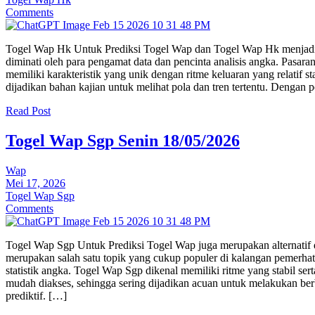
Comments
Togel Wap Hk Untuk Prediksi Togel Wap dan Togel Wap Hk menjadi 
diminati oleh para pengamat data dan pencinta analisis angka. Pasar
memiliki karakteristik yang unik dengan ritme keluaran yang relatif st
dijadikan bahan kajian untuk melihat pola dan tren tertentu. Dengan
Read Post
Togel Wap Sgp Senin 18/05/2026
Wap
Mei 17, 2026
Togel Wap Sgp
Comments
Togel Wap Sgp Untuk Prediksi Togel Wap juga merupakan alternatif
merupakan salah satu topik yang cukup populer di kalangan pemerhati 
statistik angka. Togel Wap Sgp dikenal memiliki ritme yang stabil serta
mudah diakses, sehingga sering dijadikan acuan untuk melakukan berb
prediktif. […]