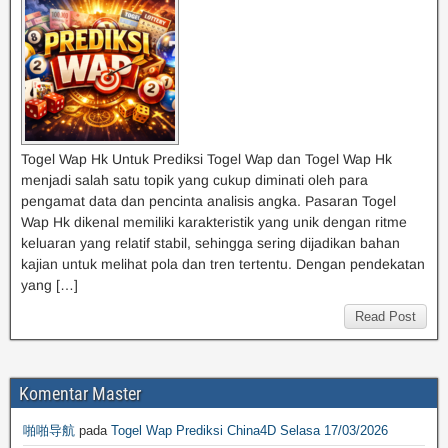
Togel Wap Hk Untuk Prediksi Togel Wap dan Togel Wap Hk
menjadi salah satu topik yang cukup diminati oleh para
pengamat data dan pencinta analisis angka. Pasaran Togel
Wap Hk dikenal memiliki karakteristik yang unik dengan ritme
keluaran yang relatif stabil, sehingga sering dijadikan bahan
kajian untuk melihat pola dan tren tertentu. Dengan pendekatan
yang […]
Read Post
Komentar Master
啪啪导航
pada
Togel Wap Prediksi China4D Selasa 17/03/2026