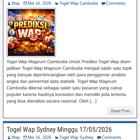
Wap
Mei 16, 2026
Togel Wap Cambodia
Comments
Togel Wap Magnum Cambodia Untuk Prediksi Togel Wap disini
jadikan Togel Wap Magnum Cambodia menjadi salah satu topik
yang banyak diperbincangkan oleh para penggemar analisis
angka dan pemerhati data statistik. Togel Wap Magnum
Cambodia dikenal sebagai salah satu pasaran yang cukup
populer karena hasilnya konsisten dan memiliki pola tertentu
yang bisa dianalisis secara rasional. Oleh […]
Read Post
Togel Wap Sydney Minggu 17/05/2026
Wap
Mei 16, 2026
Togel Wap Sydney
Comments