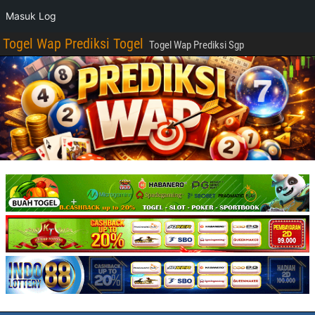
Masuk Log
Togel Wap Prediksi Togel
Togel Wap Prediksi Sgp