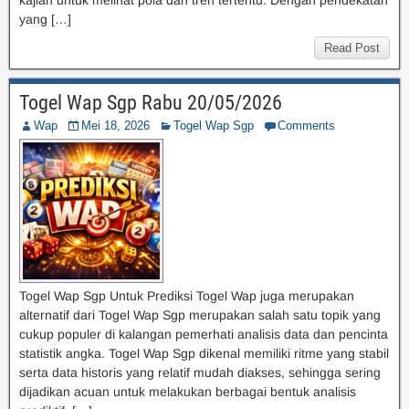
yang […]
Read Post
Togel Wap Sgp Rabu 20/05/2026
Wap
Mei 18, 2026
Togel Wap Sgp
Comments
Togel Wap Sgp Untuk Prediksi Togel Wap juga merupakan
alternatif dari Togel Wap Sgp merupakan salah satu topik yang
cukup populer di kalangan pemerhati analisis data dan pencinta
statistik angka. Togel Wap Sgp dikenal memiliki ritme yang stabil
serta data historis yang relatif mudah diakses, sehingga sering
dijadikan acuan untuk melakukan berbagai bentuk analisis