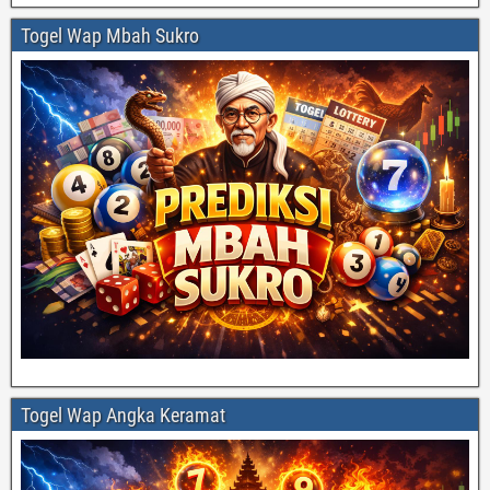
Togel Wap Mbah Sukro
Togel Wap Angka Keramat