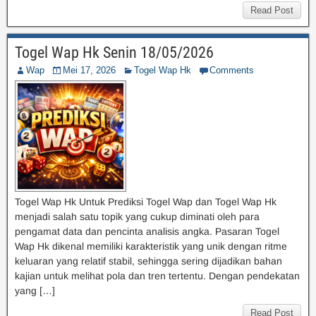
Read Post
Togel Wap Hk Senin 18/05/2026
Wap
Mei 17, 2026
Togel Wap Hk
Comments
Togel Wap Hk Untuk Prediksi Togel Wap dan Togel Wap Hk
menjadi salah satu topik yang cukup diminati oleh para
pengamat data dan pencinta analisis angka. Pasaran Togel
Wap Hk dikenal memiliki karakteristik yang unik dengan ritme
keluaran yang relatif stabil, sehingga sering dijadikan bahan
kajian untuk melihat pola dan tren tertentu. Dengan pendekatan
yang […]
Read Post