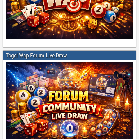
Togel Wap Forum Live Draw