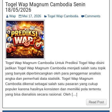
Togel Wap Magnum Cambodia Senin
18/05/2026
Wap
Mei 17, 2026
Togel Wap Cambodia
Comments
Togel Wap Magnum Cambodia Untuk Prediksi Togel Wap disini
jadikan Togel Wap Magnum Cambodia menjadi salah satu topik
yang banyak diperbincangkan oleh para penggemar analisis
angka dan pemerhati data statistik. Togel Wap Magnum
Cambodia dikenal sebagai salah satu pasaran yang cukup
populer karena hasilnya konsisten dan memiliki pola tertentu
yang bisa dianalisis secara rasional. Oleh […]
Read Post