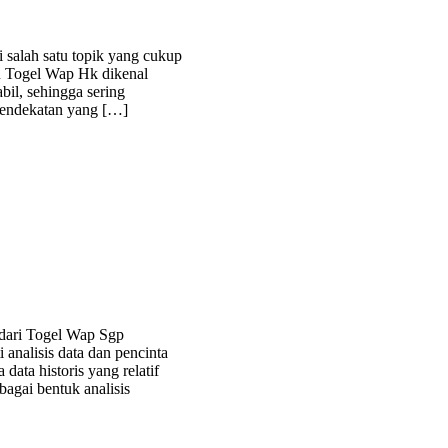
salah satu topik yang cukup
an Togel Wap Hk dikenal
abil, sehingga sering
 pendekatan yang […]
 dari Togel Wap Sgp
analisis data dan pencinta
 data historis yang relatif
agai bentuk analisis