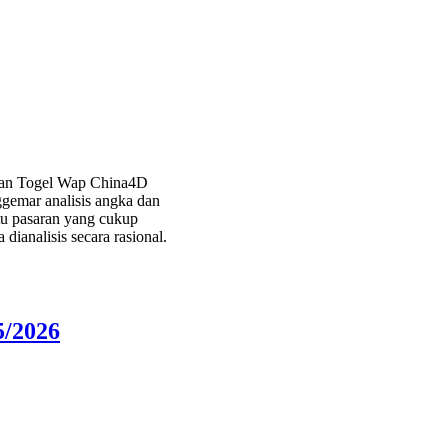
kan Togel Wap China4D
ggemar analisis angka dan
atu pasaran yang cukup
dianalisis secara rasional.
5/2026