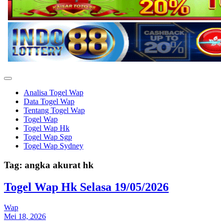
Analisa Togel Wap
Data Togel Wap
Tentang Togel Wap
Togel Wap
Togel Wap Hk
Togel Wap Sgp
Togel Wap Sydney
Tag:
angka akurat hk
Togel Wap Hk Selasa 19/05/2026
Wap
Mei 18, 2026