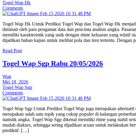
Togel Wap Hk
Comments
Togel Wap Hk Untuk Prediksi Togel Wap dan Togel Wap Hk menjadi 
diminati oleh para pengamat data dan pencinta analisis angka. Pasar
memiliki karakteristik yang unik dengan ritme keluaran yang relatif st
dijadikan bahan kajian untuk melihat pola dan tren tertentu. Dengan
Read Post
Togel Wap Sgp Rabu 20/05/2026
Wap
Mei 18, 2026
Togel Wap Sgp
Comments
Togel Wap Sgp Untuk Prediksi Togel Wap juga merupakan alternatif
merupakan salah satu topik yang cukup populer di kalangan pemerhati 
statistik angka. Togel Wap Sgp dikenal memiliki ritme yang stabil serta
mudah diakses, sehingga sering dijadikan acuan untuk melakukan berb
prediktif. […]