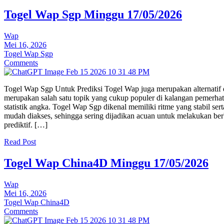
Togel Wap Sgp Minggu 17/05/2026
Wap
Mei 16, 2026
Togel Wap Sgp
Comments
Togel Wap Sgp Untuk Prediksi Togel Wap juga merupakan alternatif
merupakan salah satu topik yang cukup populer di kalangan pemerhati 
statistik angka. Togel Wap Sgp dikenal memiliki ritme yang stabil serta
mudah diakses, sehingga sering dijadikan acuan untuk melakukan berb
prediktif. […]
Read Post
Togel Wap China4D Minggu 17/05/2026
Wap
Mei 16, 2026
Togel Wap China4D
Comments