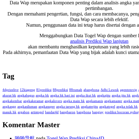
Data Wap merupakan komponen penting dalam analisis angka yang
pertimbangan.
Dengan memahami pengertian, fungsi, dan cara membacanya, pen
Data Wap secara lebih efektif.
Namun, penggunaan data ini tetap harus disertai dengan a
Menggabungkan Data Togel Wap dengan sumber la
analisis Prediksi Wap lanjutan
akan membantu menghasilkan keputusan yang lebih rasio
Pada akhirnya, pemanfaatan Data Wap yang bijak adalah kunci utama d
Tag
4dprizelive
12kiageng
81prediksi
88prediksi
88rumah
abangbona
Adhi Luwuk
agentotovip
akurat hk
angkabagus
angka hk
angka hk hari ini
angka ikut hk
angkajitu
angka jitu hk
angk
angkakembar
angkakeramat
angkalovers
angka main hk
angkamanis
angkamaster
angka mat
angkasgp
angkasiluman
angkasuper
angka tarung hk
angkaterjitu
angkatogel
angka tolak hk
masuk hk
argabon
artistogel
bandar4d
bangbaron
bangbona
bangjay
prediksi bocoran sydne
Komentar Master
啪啪导航
pada
Togel Wap Prediksi China4D