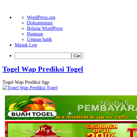
Tentang
WordPress.org
WordPress
Dokumentasi
Belajar WordPress
Bantuan
Umpan balik
Masuk Log
Cari
Togel Wap Prediksi Togel
Togel Wap Prediksi Sgp