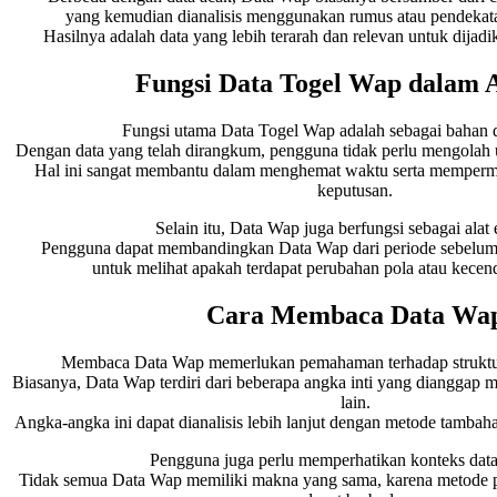
yang kemudian dianalisis menggunakan rumus atau pendekatan
Hasilnya adalah data yang lebih terarah dan relevan untuk dijad
Fungsi Data Togel Wap dalam A
Fungsi utama Data Togel Wap adalah sebagai bahan da
Dengan data yang telah dirangkum, pengguna tidak perlu mengolah u
Hal ini sangat membantu dalam menghemat waktu serta memperm
keputusan.
Selain itu, Data Wap juga berfungsi sebagai alat 
Pengguna dapat membandingkan Data Wap dari periode sebelumn
untuk melihat apakah terdapat perubahan pola atau kecend
Cara Membaca Data Wa
Membaca Data Wap memerlukan pemahaman terhadap struktur 
Biasanya, Data Wap terdiri dari beberapa angka inti yang dianggap m
lain.
Angka-angka ini dapat dianalisis lebih lanjut dengan metode tambahan
Pengguna juga perlu memperhatikan konteks data 
Tidak semua Data Wap memiliki makna yang sama, karena metode 