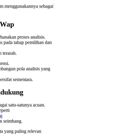
elum menggunakannya sebagai
 Wap
anakan proses analisis.
s pada tahap pemilihan dan
 terarah.
ensi.
bangun pola analisis yang
rsifat sementara.
ndukung
gai satu-satunya acuan.
perti
ng
an seimbang.
a yang paling relevan