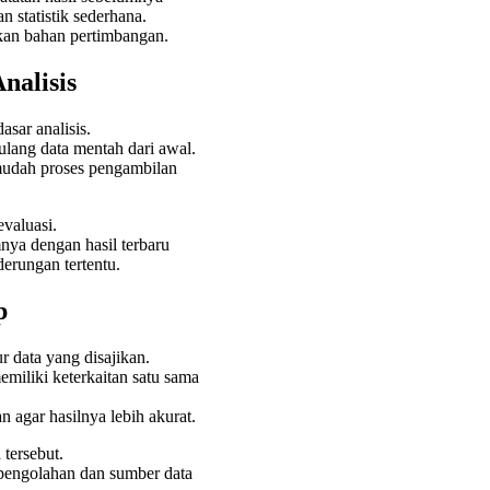
 statistik sederhana.
ikan bahan pertimbangan.
nalisis
sar analisis.
lang data mentah dari awal.
udah proses pengambilan
evaluasi.
ya dengan hasil terbaru
erungan tertentu.
p
data yang disajikan.
emiliki keterkaitan satu sama
 agar hasilnya lebih akurat.
tersebut.
pengolahan dan sumber data