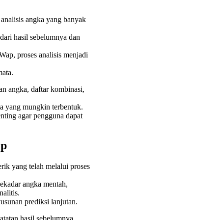
analisis angka yang banyak
 dari hasil sebelumnya dan
ap, proses analisis menjadi
mata.
an angka, daftar kombinasi,
a yang mungkin terbentuk.
nting agar pengguna dapat
ap
ik yang telah melalui proses
 sekadar angka mentah,
alitis.
sunan prediksi lanjutan.
atatan hasil sebelumnya