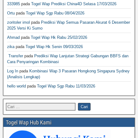
333985
pada
Togel Wap Prediksi China4D Selasa 17/03/2026
Ortu
pada
Togel Wap Sgp Rabu 08/04/2026
zoritoler imol
pada
Prediksi Wap Semua Pasaran Akurat 6 Desember
2025 Versi Ki Sumo
Ahmad
pada
Togel Wap Hk Rabu 25/02/2026
zika
pada
Togel Wap Hk Senin 09/03/2026
️ Transfer
pada
Prediksi Wap Lanjutan Strategi Gabungan BBFS dan
Cara Penyaringan Kombinasi
Log In
pada
Kombinasi Wap 3 Pasaran Hongkong Singapura Sydney
(Analisis Lengkap)
hello world
pada
Togel Wap Sgp Rabu 11/03/2026
Togel Wap Hub Kami