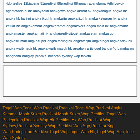
4dprizelive
12kiageng
81prediksi
88prediksi
88rumah
abangbona
Adhi Luwuk
agentotovip
ai hk
amoysakti
anakgowa
angka akurat hk
angkabagus
angka hk
angka hk hari ini
angka ikut hk
angkajitu
angka jitu hk
angka keluaran hk
angka
keluar hk
angkakembar
angkakeramat
angkalovers
angka main hk
angkamanis
angkamaster
angka mati hk
angkaprediksitogel
angkasetan
angkasgp
angkasiluman
angkasuper
angka tarung hk
angkaterjitu
angkatogel
angka tolak hk
angka wajib hadir hk
angka wajib masuk hk
argabon
artistogel
bandar4d
bangbaron
bangbona
bangjay
prediksi bocoran sydney wap fabiofa
Togel Wap,Togel Wap Prediksi,Prediksi Togel Wap,Prediksi Angka
Keramat Mbah Sukro,Prediksi Mbah Sukro,Wap Prediksi,Togel Wap
Padepokan,Prediksi Wap Hk,Prediksi Hk Wap,Prediksi Wap
Sydney,Prediksi Sydney Wap,Prediksi Wap Sgp,Prediksi Sgp
Wap,Padepokan Prediksi Togel Wap,Togel Wap Hk,Togel Wap Sgp,Togel
Wap Sydney