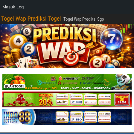
Masuk Log
Togel Wap Prediksi Togel
Togel Wap Prediksi Sgp