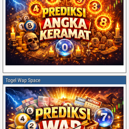
Togel Wap Space