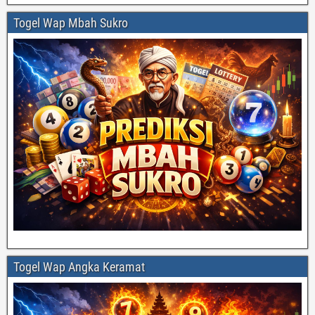
Togel Wap Mbah Sukro
Togel Wap Angka Keramat