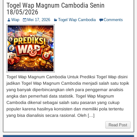
Togel Wap Magnum Cambodia Senin
18/05/2026
Wap
Mei 17, 2026
Togel Wap Cambodia
Comments
Togel Wap Magnum Cambodia Untuk Prediksi Togel Wap disini
jadikan Togel Wap Magnum Cambodia menjadi salah satu topik
yang banyak diperbincangkan oleh para penggemar analisis
angka dan pemerhati data statistik. Togel Wap Magnum
Cambodia dikenal sebagai salah satu pasaran yang cukup
populer karena hasilnya konsisten dan memiliki pola tertentu
yang bisa dianalisis secara rasional. Oleh […]
Read Post