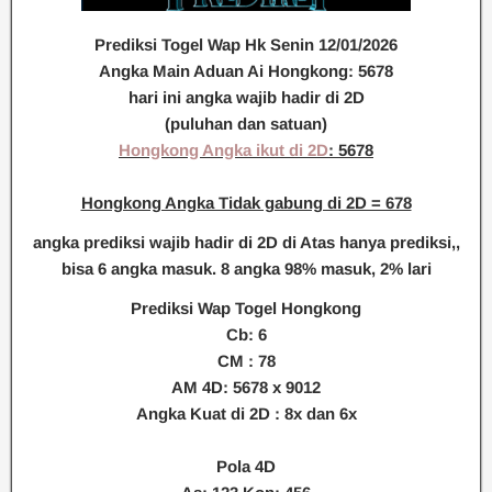
Prediksi Togel Wap Hk Senin 12/01/2026
Angka Main Aduan Ai Hongkong: 5678
hari ini angka wajib hadir di 2D
(puluhan dan satuan)
Hongkong Angka ikut di 2D
: 5678
Hongkong Angka Tidak gabung di 2D = 678
angka prediksi wajib hadir di 2D di Atas hanya prediksi,,
bisa 6 angka masuk. 8 angka 98% masuk, 2% lari
Prediksi Wap Togel Hongkong
Cb: 6
CM : 78
AM 4D: 5678 x 9012
Angka Kuat di 2D : 8x dan 6x
Pola 4D