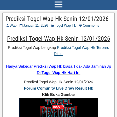
Prediksi Togel Wap Hk Senin 12/01/2026
Wap
Januari 11, 2026
Togel Wap Hk
Comments
Prediksi Togel Wap Hk Senin 12/01/2026
Prediksi Togel Wap Lengkap
Prediksi Togel Wap Hk Terbaru
Disini
Hanya Sekedar Prediksi Wap Hk biasa,Tidak Ada Jaminan Jp
Di
Togel Wap Hk Hari Ini
Prediksi Togel Wap Hk Senin 12/01/2026
Forum Comunity Live Draw Result Hk
Klik Buka Gambar