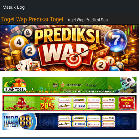
Masuk Log
Togel Wap Prediksi Togel
Togel Wap Prediksi Sgp