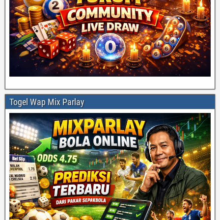
Togel Wap Mix Parlay