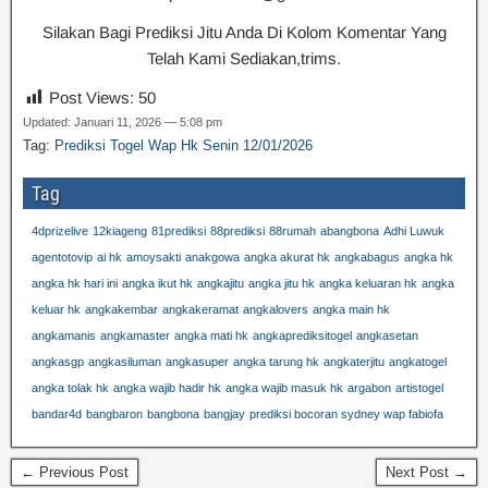
Silakan Bagi Prediksi Jitu Anda Di Kolom Komentar Yang
Telah Kami Sediakan,trims.
Post Views:
50
Updated: Januari 11, 2026 — 5:08 pm
Tag:
Prediksi Togel Wap Hk Senin 12/01/2026
Tag
4dprizelive
12kiageng
81prediksi
88prediksi
88rumah
abangbona
Adhi Luwuk
agentotovip
ai hk
amoysakti
anakgowa
angka akurat hk
angkabagus
angka hk
angka hk hari ini
angka ikut hk
angkajitu
angka jitu hk
angka keluaran hk
angka
keluar hk
angkakembar
angkakeramat
angkalovers
angka main hk
angkamanis
angkamaster
angka mati hk
angkaprediksitogel
angkasetan
angkasgp
angkasiluman
angkasuper
angka tarung hk
angkaterjitu
angkatogel
angka tolak hk
angka wajib hadir hk
angka wajib masuk hk
argabon
artistogel
bandar4d
bangbaron
bangbona
bangjay
prediksi bocoran sydney wap fabiofa
← Previous Post
Next Post →