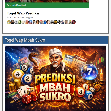
Togel Wap Mbah Sukro