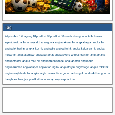
Tag
4dprizelive
12kiageng
81prediksi
88prediksi
88rumah
abangbona
Adhi Luwuk
agentotovip
ai hk
amoysakti
anakgowa
angka akurat hk
angkabagus
angka hk
angka hk hari ini
angka ikut hk
angkajitu
angka jitu hk
angka keluaran hk
angka
keluar hk
angkakembar
angkakeramat
angkalovers
angka main hk
angkamanis
angkamaster
angka mati hk
angkaprediksitogel
angkasetan
angkasgp
angkasiluman
angkasuper
angka tarung hk
angkaterjitu
angkatogel
angka tolak hk
angka wajib hadir hk
angka wajib masuk hk
argabon
artistogel
bandar4d
bangbaron
bangbona
bangjay
prediksi bocoran sydney wap fabiofa