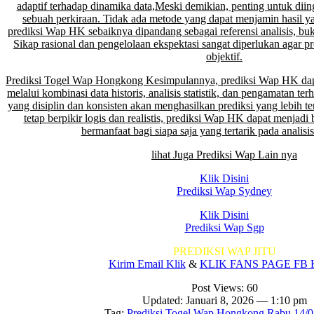
adaptif terhadap dinamika data,Meski demikian, penting untuk diin
sebuah perkiraan. Tidak ada metode yang dapat menjamin hasil yan
prediksi Wap HK sebaiknya dipandang sebagai referensi analisis, buk
Sikap rasional dan pengelolaan ekspektasi sangat diperlukan agar pro
objektif.
Prediksi Togel Wap Hongkong Kesimpulannya, prediksi Wap HK dapa
melalui kombinasi data historis, analisis statistik, dan pengamatan t
yang disiplin dan konsisten akan menghasilkan prediksi yang lebih t
tetap berpikir logis dan realistis, prediksi Wap HK dapat menjad
bermanfaat bagi siapa saja yang tertarik pada analisi
lihat Juga Prediksi Wap Lain nya
Klik Disini
Prediksi Wap Sydney
Klik Disini
Prediksi Wap Sgp
PREDIKSI WAP JITU
Kirim Email Klik
&
KLIK FANS PAGE FB
Post Views:
60
Updated: Januari 8, 2026 — 1:10 pm
Tag:
Prediksi Togel Wap Hongkong Rabu 14/0