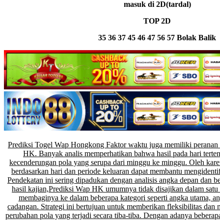
masuk di 2D(tardal)
TOP 2D
35 36 37 45 46 47 56 57 Bolak Balik
Prediksi Togel Wap Hongkong Faktor waktu juga memiliki peranan 
HK. Banyak analis memperhatikan bahwa hasil pada hari terte
kecenderungan pola yang serupa dari minggu ke minggu. Oleh kare
berdasarkan hari dan periode keluaran dapat membantu mengidentifi
Pendekatan ini sering dipadukan dengan analisis angka depan dan
hasil kajian,Prediksi Wap HK umumnya tidak disajikan dalam satu v
membaginya ke dalam beberapa kategori seperti angka utama, ang
cadangan. Strategi ini bertujuan untuk memberikan fleksibilitas da
perubahan pola yang terjadi secara tiba-tiba. Dengan adanya beberapa