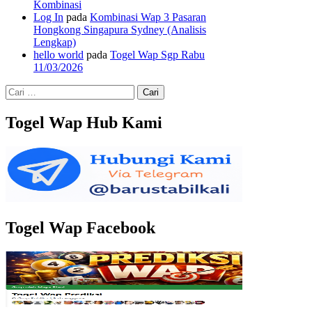
Kombinasi
Log In
pada
Kombinasi Wap 3 Pasaran
Hongkong Singapura Sydney (Analisis
Lengkap)
hello world
pada
Togel Wap Sgp Rabu
11/03/2026
Cari
untuk:
Togel Wap Hub Kami
Togel Wap Facebook