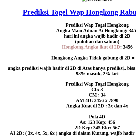
Prediksi Togel Wap Hongkong Rabu
Prediksi Wap Togel Hongkong
Angka Main Aduan Ai Hongkong: 345
hari ini angka wajib hadir di 2D
(puluhan dan satuan)
Hongkong Angka ikut di 2D
: 3456
Hongkong Angka Tidak gabung di 2D = 
angka prediksi wajib hadir di 2D di Atas hanya prediksi,, bi
98% masuk, 2% lari
Prediksi Wap Togel Hongkong
Cb: 3
CM : 34
AM 4D: 3456 x 7890
Angka Kuat di 2D : 3x dan 4x
Pola 4D
As: 123 Kop: 456
2D Kep: 345 Ekr: 567
AI 2D: ( 3x, 4x, 5x, 6x ) angka di dalam Kurung, wajib hadi