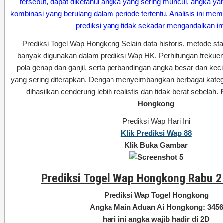
tersebut, dapat diketahui angka yang sering muncul, angka yan
kombinasi yang berulang dalam periode tertentu. Analisis ini m
prediksi yang tidak sekadar mengandalkan int
Prediksi Togel Wap Hongkong Selain data historis, metode sta
banyak digunakan dalam prediksi Wap HK. Perhitungan frekue
pola genap dan ganjil, serta perbandingan angka besar dan kec
yang sering diterapkan. Dengan menyeimbangkan berbagai katego
dihasilkan cenderung lebih realistis dan tidak berat sebelah.
Hongkong
Prediksi Wap Hari Ini
Klik Prediksi Wap 88
Klik Buka Gambar
Prediksi Togel Wap Hongkong Rabu 
Prediksi Wap Togel Hongkong
Angka Main Aduan Ai Hongkong: 3456
hari ini angka wajib hadir di 2D