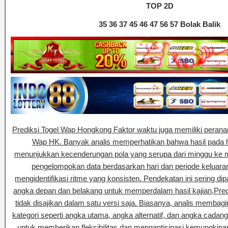
TOP 2D
35 36 37 45 46 47 56 57 Bolak Balik
Prediksi Togel Wap Hongkong Faktor waktu juga memiliki peranan
Wap HK. Banyak analis memperhatikan bahwa hasil pada har
menunjukkan kecenderungan pola yang serupa dari minggu ke mi
pengelompokan data berdasarkan hari dan periode keluar
mengidentifikasi ritme yang konsisten. Pendekatan ini sering di
angka depan dan belakang untuk memperdalam hasil kajian,P
tidak disajikan dalam satu versi saja. Biasanya, analis memba
kategori seperti angka utama, angka alternatif, dan angka cadanga
untuk memberikan fleksibilitas dan mengantisipasi kemungkin