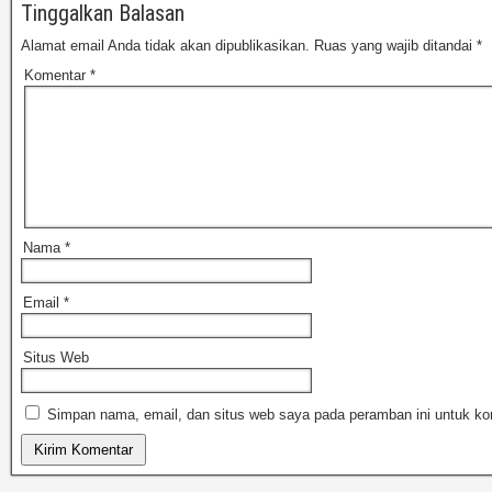
Tinggalkan Balasan
Alamat email Anda tidak akan dipublikasikan.
Ruas yang wajib ditandai
*
Komentar
*
Nama
*
Email
*
Situs Web
Simpan nama, email, dan situs web saya pada peramban ini untuk ko