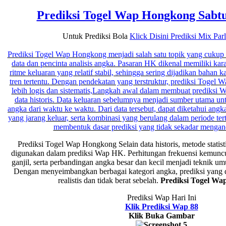
Prediksi Togel Wap Hongkong Sabtu
Untuk Prediksi Bola
Klick Disini Prediksi Mix Parl
Prediksi Togel Wap Hongkong menjadi salah satu topik yang cukup 
data dan pencinta analisis angka. Pasaran HK dikenal memiliki kar
ritme keluaran yang relatif stabil, sehingga sering dijadikan bahan k
tren tertentu. Dengan pendekatan yang terstruktur, prediksi Togel 
lebih logis dan sistematis,Langkah awal dalam membuat prediksi
data historis. Data keluaran sebelumnya menjadi sumber utama 
angka dari waktu ke waktu. Dari data tersebut, dapat diketahui ang
yang jarang keluar, serta kombinasi yang berulang dalam periode ter
membentuk dasar prediksi yang tidak sekadar mengand
Prediksi Togel Wap Hongkong Selain data historis, metode statis
digunakan dalam prediksi Wap HK. Perhitungan frekuensi kemuncu
ganjil, serta perbandingan angka besar dan kecil menjadi teknik u
Dengan menyeimbangkan berbagai kategori angka, prediksi yang d
realistis dan tidak berat sebelah.
Prediksi Togel W
Prediksi Wap Hari Ini
Klik Prediksi Wap 88
Klik Buka Gambar