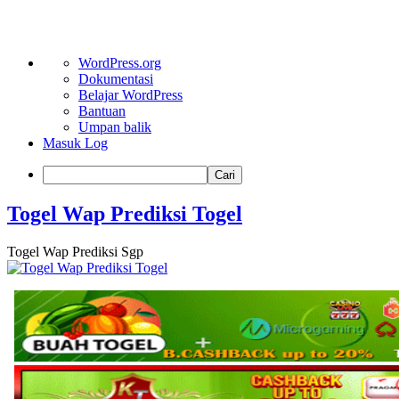
Tentang
WordPress.org
WordPress
Dokumentasi
Belajar WordPress
Bantuan
Umpan balik
Masuk Log
Cari
Togel Wap Prediksi Togel
Togel Wap Prediksi Sgp