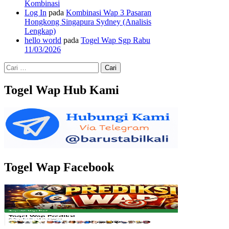
Kombinasi
Log In
pada
Kombinasi Wap 3 Pasaran
Hongkong Singapura Sydney (Analisis
Lengkap)
hello world
pada
Togel Wap Sgp Rabu
11/03/2026
Cari
untuk:
Togel Wap Hub Kami
Togel Wap Facebook