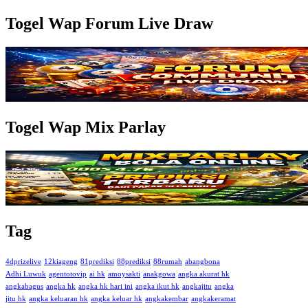
Togel Wap Forum Live Draw
Togel Wap Mix Parlay
Tag
4dprizelive
12kiageng
81prediksi
88prediksi
88rumah
abangbona
Adhi Luwuk
agentotovip
ai hk
amoysakti
anakgowa
angka akurat hk
angkabagus
angka hk
angka hk hari ini
angka ikut hk
angkajitu
angka
jitu hk
angka keluaran hk
angka keluar hk
angkakembar
angkakeramat