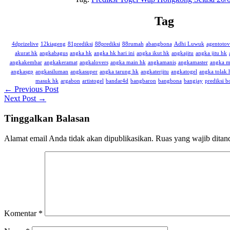
Tag
4dprizelive
12kiageng
81prediksi
88prediksi
88rumah
abangbona
Adhi Luwuk
agentotov
akurat hk
angkabagus
angka hk
angka hk hari ini
angka ikut hk
angkajitu
angka jitu hk
angkakembar
angkakeramat
angkalovers
angka main hk
angkamanis
angkamaster
angka m
angkasgp
angkasiluman
angkasuper
angka tarung hk
angkaterjitu
angkatogel
angka tolak 
masuk hk
argabon
artistogel
bandar4d
bangbaron
bangbona
bangjay
prediksi 
← Previous Post
Next Post →
Tinggalkan Balasan
Alamat email Anda tidak akan dipublikasikan.
Ruas yang wajib ditan
Komentar
*