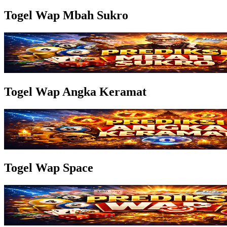
Togel Wap Mbah Sukro
Togel Wap Angka Keramat
Togel Wap Space