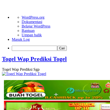
Tentang
WordPress.org
WordPress
Dokumentasi
Belajar WordPress
Bantuan
Umpan balik
Masuk Log
Cari
Togel Wap Prediksi Togel
Togel Wap Prediksi Sgp