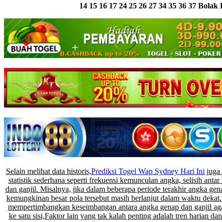
14 15 16 17 24 25 26 27 34 35 36 37 Bolak 
Selain melihat data historis,
Prediksi Togel Wap Sydney Hari Ini
juga
statistik sederhana seperti frekuensi kemunculan angka, selisih antar
dan ganjil. Misalnya, jika dalam beberapa periode terakhir angka ge
kemungkinan besar pola tersebut masih berlanjut dalam waktu dekat
mempertimbangkan keseimbangan antara angka genap dan ganjil agar p
ke satu sisi,Faktor lain yang tak kalah penting adalah tren harian d