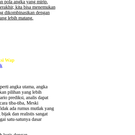
n pola angka yang mirip.
erakhir, kita bisa menemukan
ring dikombinasikan dengan
ang lebih matang.
ksi Wap
ok
eperti angka utama, angka
kan pilihan yang lebih
rio prediksi, analis dapat
ara tiba-tiba, Meski
 Tidak ada rumus mutlak yang
ijak dan realistis sangat
gai satu-satunya dasar
h logis dengan