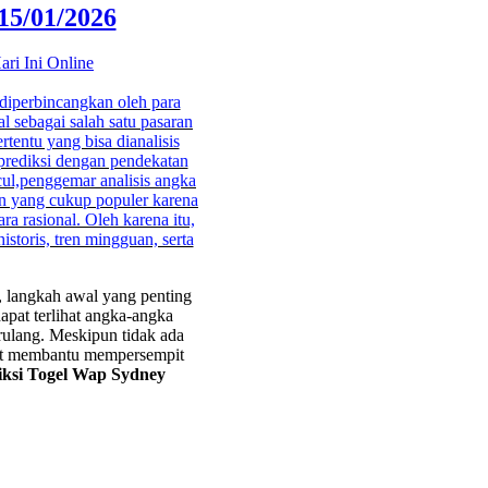
15/01/2026
ari Ini Online
diperbincangkan oleh para
l sebagai salah satu pasaran
tentu yang bisa dianalisis
prediksi dengan pendekatan
cul,penggemar analisis angka
ran yang cukup populer karena
ara rasional. Oleh karena itu,
toris, tren mingguan, serta
 langkah awal yang penting
apat terlihat angka-angka
rulang. Meskipun tidak ada
apat membantu mempersempit
iksi Togel Wap Sydney