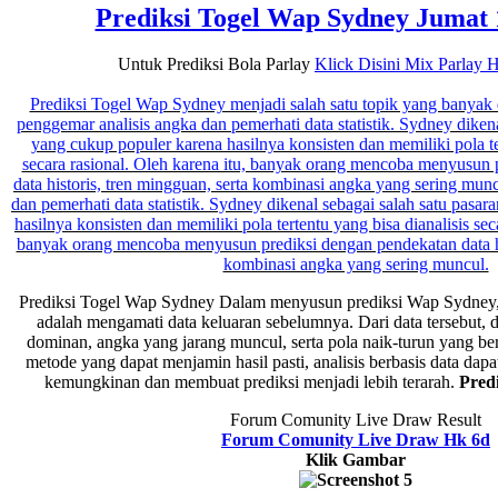
Prediksi Togel Wap Sydney Jumat 
Untuk Prediksi Bola Parlay
Klick Disini Mix Parlay H
Prediksi Togel Wap Sydney menjadi salah satu topik yang banyak 
penggemar analisis angka dan pemerhati data statistik. Sydney dikena
yang cukup populer karena hasilnya konsisten dan memiliki pola ter
secara rasional. Oleh karena itu, banyak orang mencoba menyusun 
data historis, tren mingguan, serta kombinasi angka yang sering mun
dan pemerhati data statistik. Sydney dikenal sebagai salah satu pasa
hasilnya konsisten dan memiliki pola tertentu yang bisa dianalisis sec
banyak orang mencoba menyusun prediksi dengan pendekatan data his
kombinasi angka yang sering muncul.
Prediksi Togel Wap Sydney Dalam menyusun prediksi Wap Sydney,
adalah mengamati data keluaran sebelumnya. Dari data tersebut, d
dominan, angka yang jarang muncul, serta pola naik-turun yang be
metode yang dapat menjamin hasil pasti, analisis berbasis data d
kemungkinan dan membuat prediksi menjadi lebih terarah.
Pred
Forum Comunity Live Draw Result
Forum Comunity Live Draw Hk 6d
Klik Gambar