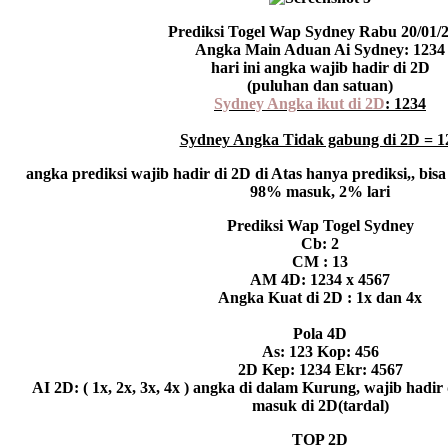
Prediksi Togel Wap Sydney Rabu 20/01/
Angka Main Aduan Ai Sydney: 1234
hari ini angka wajib hadir di 2D
(puluhan dan satuan)
Sydney Angka ikut di 2D
: 1234
Sydney Angka Tidak gabung di 2D = 1
angka prediksi wajib hadir di 2D di Atas hanya prediksi,, bi
98% masuk, 2% lari
Prediksi Wap Togel Sydney
Cb: 2
CM : 13
AM 4D: 1234 x 4567
Angka Kuat di 2D : 1x dan 4x
Pola 4D
As: 123 Kop: 456
2D Kep: 1234 Ekr: 4567
AI 2D: ( 1x, 2x, 3x, 4x ) angka di dalam Kurung, wajib hadi
masuk di 2D(tardal)
TOP 2D