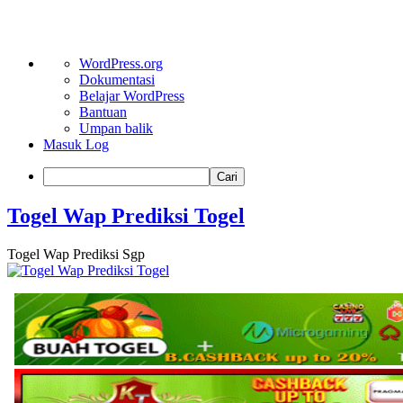
Tentang
WordPress.org
WordPress
Dokumentasi
Belajar WordPress
Bantuan
Umpan balik
Masuk Log
Cari
Togel Wap Prediksi Togel
Togel Wap Prediksi Sgp