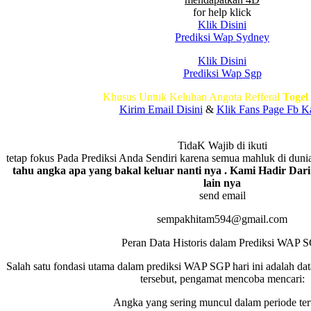
for help klick
Klik Disini
Prediksi Wap Sydney
Klik Disini
Prediksi Wap Sgp
Khusus Untuk Keluhan Angota Refferal
Togel
Kirim Email Disini
&
Klik Fans Page Fb K
TidaK Wajib di ikuti
tetap fokus Pada Prediksi Anda Sendiri karena semua mahluk di dunia
tahu angka apa yang bakal keluar nanti nya . Kami Hadir Da
lain nya
send email
sempakhitam594@gmail.com
Peran Data Historis dalam Prediksi WAP 
Salah satu fondasi utama dalam prediksi WAP SGP hari ini adalah dat
tersebut, pengamat mencoba mencari:
Angka yang sering muncul dalam periode ter