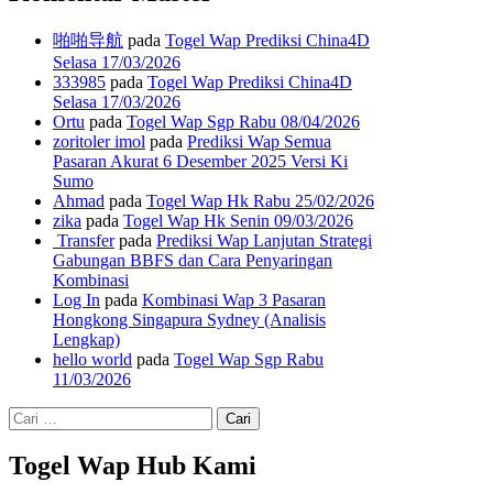
啪啪导航
pada
Togel Wap Prediksi China4D
Selasa 17/03/2026
333985
pada
Togel Wap Prediksi China4D
Selasa 17/03/2026
Ortu
pada
Togel Wap Sgp Rabu 08/04/2026
zoritoler imol
pada
Prediksi Wap Semua
Pasaran Akurat 6 Desember 2025 Versi Ki
Sumo
Ahmad
pada
Togel Wap Hk Rabu 25/02/2026
zika
pada
Togel Wap Hk Senin 09/03/2026
️ Transfer
pada
Prediksi Wap Lanjutan Strategi
Gabungan BBFS dan Cara Penyaringan
Kombinasi
Log In
pada
Kombinasi Wap 3 Pasaran
Hongkong Singapura Sydney (Analisis
Lengkap)
hello world
pada
Togel Wap Sgp Rabu
11/03/2026
Cari
untuk:
Togel Wap Hub Kami