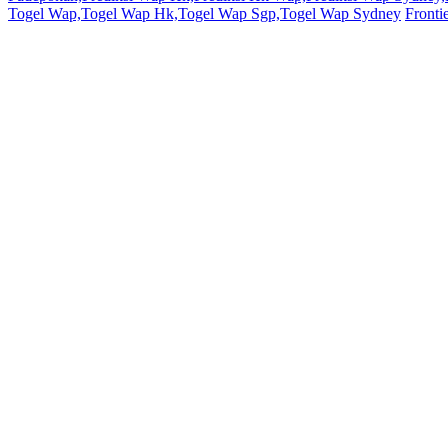
Togel Wap,Togel Wap Hk,Togel Wap Sgp,Togel Wap Sydney
Fronti