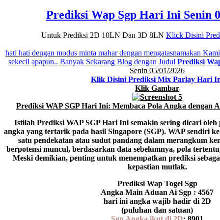
Prediksi Wap Sgp Hari Ini Senin 
Untuk Prediksi 2D 10LN Dan 3D 8LN
Klick Disini Pred
hati hati dengan modus minta mahar dengan mengatasnamakan Kami
sekecil apapun.. Banyak Sekarang Blog dengan Judul
Prediksi W
Senin 05/01/2026
Klik Disini Prediksi Mix Parlay Hari I
Klik Gambar
Prediksi WAP SGP Hari Ini: Membaca Pola Angka dengan Ana
Istilah Prediksi WAP SGP Hari Ini semakin sering dicari oleh
angka yang tertarik pada hasil Singapore (SGP). WAP sendiri ke
satu pendekatan atau sudut pandang dalam merangkum ke
berpotensi muncul, berdasarkan data sebelumnya, pola tertentu, 
Meski demikian, penting untuk menempatkan prediksi sebagai
kepastian mutlak.
Prediksi Wap Togel Sgp
Angka Main Aduan Ai Sgp : 4567
hari ini angka wajib hadir di 2D
(puluhan dan satuan)
Sgp Angka ikut di 2D
: 8901