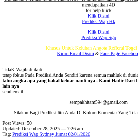
mendapatkan 4D
for help klick
Klik Disini
Prediksi Wap Hk
Klik Disini
Prediksi Wap Sgp
Khusus Untuk Keluhan Angota Refferal
Togel
Kirim Email Disini
&
Fans Page Facebo
TidaK Wajib di ikuti
tetap fokus Pada Prediksi Anda Sendiri karena semua mahluk di dunia
tahu angka apa yang bakal keluar nanti nya . Kami Hadir Dar
lain nya
send email
sempakhitam594@gmail.com
Silakan Bagi Prediksi Jitu Anda Di Kolom Komentar Yang Tela
Post Views:
50
Updated: Desember 28, 2025 — 7:26 am
Tag:
Prediksi Wap Sydney Jumat 02/01/2026