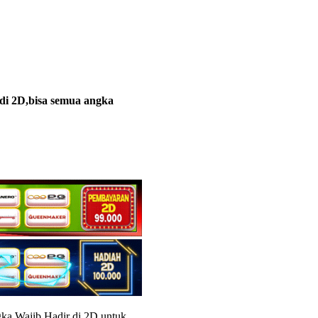
r di 2D,bisa semua angka
ka Wajib Hadir di 2D untuk