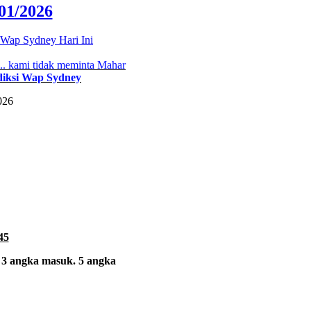
01/2026
i Wap Sydney Hari Ini
.. kami tidak meminta Mahar
diksi Wap Sydney
026
45
sa 3 angka masuk. 5 angka