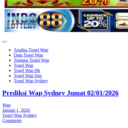
Analisa Togel Wap
Data Togel Wap
Tentang Togel Wap
Togel Wap
Togel Wap Hk
Togel Wap Sgp
Togel Wap Sydney
Prediksi Wap Sydney Jumat 02/01/2026
Wap
Januari 1, 2026
Togel Wap Sydney
Comments