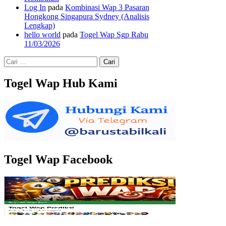
Log In
pada
Kombinasi Wap 3 Pasaran
Hongkong Singapura Sydney (Analisis
Lengkap)
hello world
pada
Togel Wap Sgp Rabu
11/03/2026
Cari
untuk:
Togel Wap Hub Kami
Togel Wap Facebook