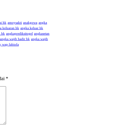
ai hk
amoysakti
anakgowa
angka
a keluaran hk
angka keluar hk
i hk
angkaprediksitogel
angkasetan
angka wajib hadir hk
angka wajib
y wap fabiofa
dai
*