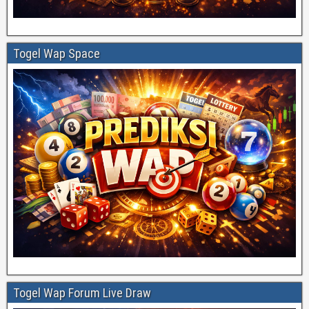
Togel Wap Space
Togel Wap Forum Live Draw