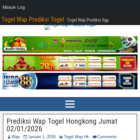
Masuk Log
Togel Wap Prediksi Togel
Togel Wap Prediksi Sgp
Prediksi Wap Togel Hongkong Jumat
02/01/2026
Wap
Januari 1, 2026
Togel Wap Hk
Comments