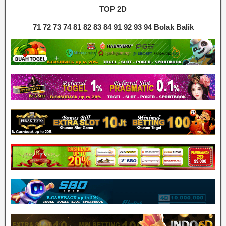
TOP 2D
71 72 73 74 81 82 83 84 91 92 93 94 Bolak Balik