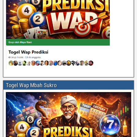
Togel Wap Mbah Sukro