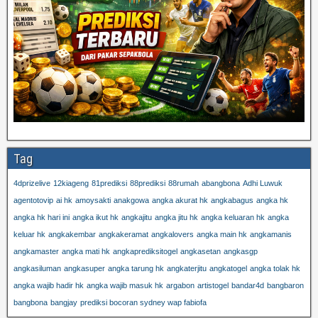
Tag
4dprizelive
12kiageng
81prediksi
88prediksi
88rumah
abangbona
Adhi Luwuk
agentotovip
ai hk
amoysakti
anakgowa
angka akurat hk
angkabagus
angka hk
angka hk hari ini
angka ikut hk
angkajitu
angka jitu hk
angka keluaran hk
angka
keluar hk
angkakembar
angkakeramat
angkalovers
angka main hk
angkamanis
angkamaster
angka mati hk
angkaprediksitogel
angkasetan
angkasgp
angkasiluman
angkasuper
angka tarung hk
angkaterjitu
angkatogel
angka tolak hk
angka wajib hadir hk
angka wajib masuk hk
argabon
artistogel
bandar4d
bangbaron
bangbona
bangjay
prediksi bocoran sydney wap fabiofa