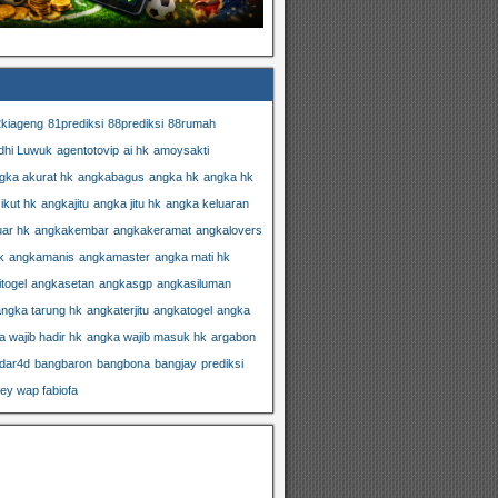
kiageng
81prediksi
88prediksi
88rumah
dhi Luwuk
agentotovip
ai hk
amoysakti
gka akurat hk
angkabagus
angka hk
angka hk
ikut hk
angkajitu
angka jitu hk
angka keluaran
uar hk
angkakembar
angkakeramat
angkalovers
k
angkamanis
angkamaster
angka mati hk
togel
angkasetan
angkasgp
angkasiluman
ngka tarung hk
angkaterjitu
angkatogel
angka
 wajib hadir hk
angka wajib masuk hk
argabon
dar4d
bangbaron
bangbona
bangjay
prediksi
ey wap fabiofa