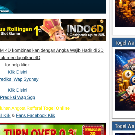
Togel Wa
AM 4D kombinasikan dengan Angka Wajib Hadir di 2D
tuk mendapatkan 4D
for help klick
Klik Disini
rediksi Wap Sydney
Klik Disini
Prediksi Wap Sgp
uhan Angota Refferal
Togel Online
l Klik
&
Fans Facebook Klik
Togel Wa