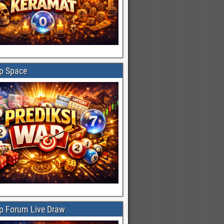
p Space
p Forum Live Draw