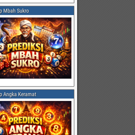
p Mbah Sukro
p Angka Keramat