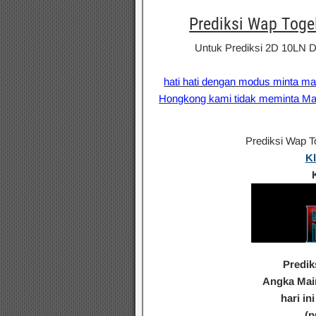
Prediksi Wap Tog
Untuk Prediksi 2D 10LN
hati hati dengan modus minta 
Hongkong kami tidak meminta Ma
Prediksi Wap 
Kl
Predik
Angka Mai
hari in
(p