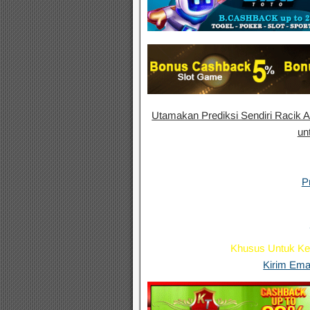
Utamakan Prediksi Sendiri Racik 
un
P
Khusus Untuk Kel
Kirim Emai