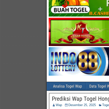
Analisa Togel Wap
Data Togel 
Prediksi Wap Togel Ho
Wap
Desember 25, 2025
Toge