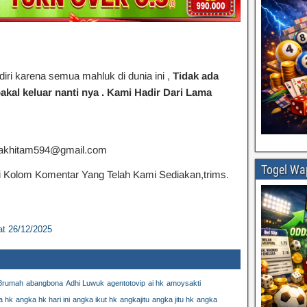
iri karena semua mahluk di dunia ini ,
Tidak ada
akal keluar nanti nya . Kami Hadir Dari Lama
akhitam594@gmail.com
Togel Wa
Di Kolom Komentar Yang Telah Kami Sediakan,trims.
t 26/12/2025
8rumah
abangbona
Adhi Luwuk
agentotovip
ai hk
amoysakti
a hk
angka hk hari ini
angka ikut hk
angkajitu
angka jitu hk
angka