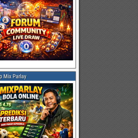
p Mix Parlay