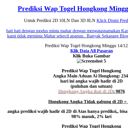
Prediksi Wap Togel Hongkong Mingg
Untuk Prediksi 2D 10LN Dan 3D 8LN
Klick Disini Pred
hati hati dengan modus minta mahar dengan mengatasnamakan Ka
kami tidak meminta Mahar sekecil apapun.. Banyak Sekarang Blo
Prediksi Wap Togel Hongkong Minggu 14/12
Klik Data All Pasaran
Klik Buka Gambar
Prediksi Wap Togel Hongkong
Angka Main Aduan Ai Hongkong: 234
hari ini angka wajib hadir di 2D
(puluhan dan satuan)
Hongkong Angka ikut di 2D
: 9876
Hongkong Angka Tidak gabung di 2D = 
angka prediksi wajib hadir di 2D di Atas hanya prediksi,, bi
98% masuk, 2% lari
Prediksi Wap Togel Hongkong