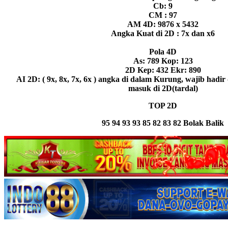
Cb: 9
CM : 97
AM 4D: 9876 x 5432
Angka Kuat di 2D : 7x dan x6
Pola 4D
As: 789 Kop: 123
2D Kep: 432 Ekr: 890
AI 2D: ( 9x, 8x, 7x, 6x ) angka di dalam Kurung, wajib hadi
masuk di 2D(tardal)
TOP 2D
95 94 93 93 85 82 83 82 Bolak Balik