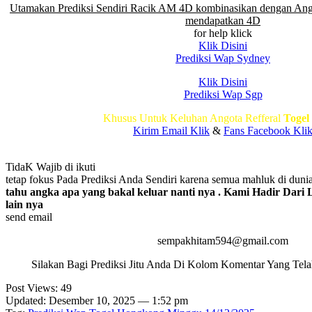
Utamakan Prediksi Sendiri Racik AM 4D kombinasikan dengan Ang
mendapatkan 4D
for help klick
Klik Disini
Prediksi Wap Sydney
Klik Disini
Prediksi Wap Sgp
Khusus Untuk Keluhan Angota Refferal
Togel
Kirim Email Klik
&
Fans Facebook Kli
TidaK Wajib di ikuti
tetap fokus Pada Prediksi Anda Sendiri karena semua mahluk di dunia
tahu angka apa yang bakal keluar nanti nya . Kami Hadir Dar
lain nya
send email
sempakhitam594@gmail.com
Silakan Bagi Prediksi Jitu Anda Di Kolom Komentar Yang Tela
Post Views:
49
Updated: Desember 10, 2025 — 1:52 pm