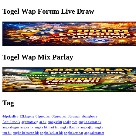
Togel Wap Forum Live Draw
Togel Wap Mix Parlay
Tag
4dprizelive
12kiageng
81prediksi
88prediksi
88rumah
abangbona
Adhi Luwuk
agentotovip
ai hk
amoysakti
anakgowa
angka akurat hk
angkabagus
angka hk
angka hk hari ini
angka ikut hk
angkajitu
angka
jitu hk
angka keluaran hk
angka keluar hk
angkakembar
angkakeramat