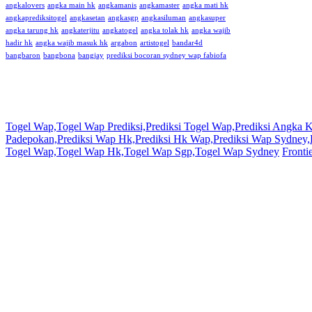
angkalovers
angka main hk
angkamanis
angkamaster
angka mati hk
angkaprediksitogel
angkasetan
angkasgp
angkasiluman
angkasuper
angka tarung hk
angkaterjitu
angkatogel
angka tolak hk
angka wajib
hadir hk
angka wajib masuk hk
argabon
artistogel
bandar4d
bangbaron
bangbona
bangjay
prediksi bocoran sydney wap fabiofa
Togel Wap,Togel Wap Prediksi,Prediksi Togel Wap,Prediksi Angka 
Padepokan,Prediksi Wap Hk,Prediksi Hk Wap,Prediksi Wap Sydney,
Togel Wap,Togel Wap Hk,Togel Wap Sgp,Togel Wap Sydney
Fronti