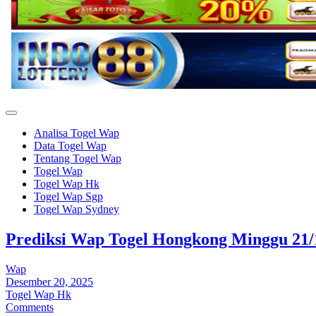
Analisa Togel Wap
Data Togel Wap
Tentang Togel Wap
Togel Wap
Togel Wap Hk
Togel Wap Sgp
Togel Wap Sydney
Prediksi Wap Togel Hongkong Minggu 21/
Wap
Desember 20, 2025
Togel Wap Hk
Comments