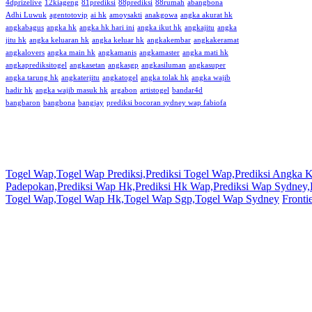
4dprizelive
12kiageng
81prediksi
88prediksi
88rumah
abangbona
Adhi Luwuk
agentotovip
ai hk
amoysakti
anakgowa
angka akurat hk
angkabagus
angka hk
angka hk hari ini
angka ikut hk
angkajitu
angka
jitu hk
angka keluaran hk
angka keluar hk
angkakembar
angkakeramat
angkalovers
angka main hk
angkamanis
angkamaster
angka mati hk
angkaprediksitogel
angkasetan
angkasgp
angkasiluman
angkasuper
angka tarung hk
angkaterjitu
angkatogel
angka tolak hk
angka wajib
hadir hk
angka wajib masuk hk
argabon
artistogel
bandar4d
bangbaron
bangbona
bangjay
prediksi bocoran sydney wap fabiofa
Togel Wap,Togel Wap Prediksi,Prediksi Togel Wap,Prediksi Angka 
Padepokan,Prediksi Wap Hk,Prediksi Hk Wap,Prediksi Wap Sydney,
Togel Wap,Togel Wap Hk,Togel Wap Sgp,Togel Wap Sydney
Fronti