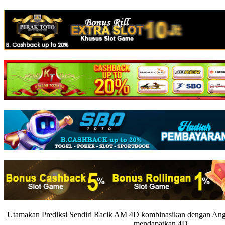
Utamakan Prediksi Sendiri Racik AM 4D kombinasikan dengan Ang
mendapatkan 4D