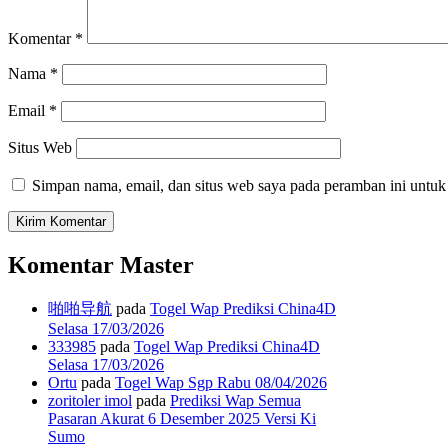
Komentar
*
Nama
*
Email
*
Situs Web
Simpan nama, email, dan situs web saya pada peramban ini untuk
Komentar Master
啪啪导航
pada
Togel Wap Prediksi China4D
Selasa 17/03/2026
333985
pada
Togel Wap Prediksi China4D
Selasa 17/03/2026
Ortu
pada
Togel Wap Sgp Rabu 08/04/2026
zoritoler imol
pada
Prediksi Wap Semua
Pasaran Akurat 6 Desember 2025 Versi Ki
Sumo