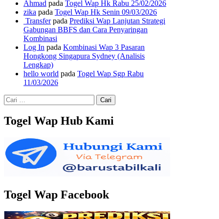
Ahmad
pada
Togel Wap Hk Rabu 25/02/2026
zika
pada
Togel Wap Hk Senin 09/03/2026
️ Transfer
pada
Prediksi Wap Lanjutan Strategi
Gabungan BBFS dan Cara Penyaringan
Kombinasi
Log In
pada
Kombinasi Wap 3 Pasaran
Hongkong Singapura Sydney (Analisis
Lengkap)
hello world
pada
Togel Wap Sgp Rabu
11/03/2026
Cari
untuk:
Togel Wap Hub Kami
Togel Wap Facebook