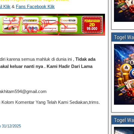
l Klik
&
Fans Facebook Klik
Togel Wa
iri karena semua mahluk di dunia ini ,
Tidak ada
akal keluar nanti nya . Kami Hadir Dari Lama
akhitam594@gmail.com
Di Kolom Komentar Yang Telah Kami Sediakan,trims.
Togel Wa
 31/12/2025