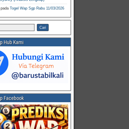
pada
Togel Wap Sgp Rabu 11/03/2026
p Hub Kami
p Facebook