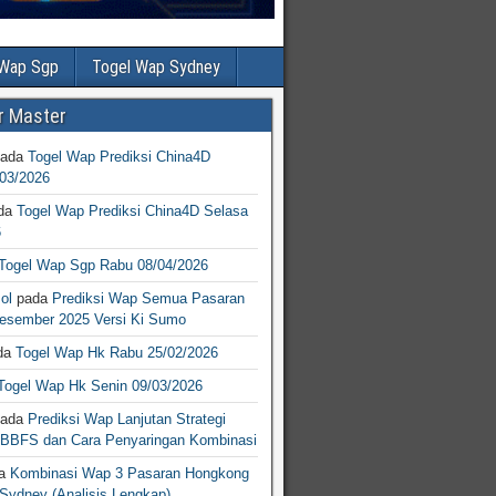
 Wap Sgp
Togel Wap Sydney
r Master
ada
Togel Wap Prediksi China4D
/03/2026
da
Togel Wap Prediksi China4D Selasa
6
Togel Wap Sgp Rabu 08/04/2026
ol
pada
Prediksi Wap Semua Pasaran
Desember 2025 Versi Ki Sumo
da
Togel Wap Hk Rabu 25/02/2026
Togel Wap Hk Senin 09/03/2026
ada
Prediksi Wap Lanjutan Strategi
BBFS dan Cara Penyaringan Kombinasi
a
Kombinasi Wap 3 Pasaran Hongkong
Sydney (Analisis Lengkap)