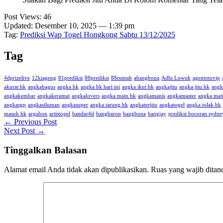
Post Views:
46
Updated: Desember 10, 2025 — 1:39 pm
Tag:
Prediksi Wap Togel Hongkong Sabtu 13/12/2025
Tag
4dprizelive
12kiageng
81prediksi
88prediksi
88rumah
abangbona
Adhi Luwuk
agentotovip
akurat hk
angkabagus
angka hk
angka hk hari ini
angka ikut hk
angkajitu
angka jitu hk
angk
angkakembar
angkakeramat
angkalovers
angka main hk
angkamanis
angkamaster
angka mat
angkasgp
angkasiluman
angkasuper
angka tarung hk
angkaterjitu
angkatogel
angka tolak hk
masuk hk
argabon
artistogel
bandar4d
bangbaron
bangbona
bangjay
prediksi bocoran sydne
← Previous Post
Next Post →
Tinggalkan Balasan
Alamat email Anda tidak akan dipublikasikan.
Ruas yang wajib ditan