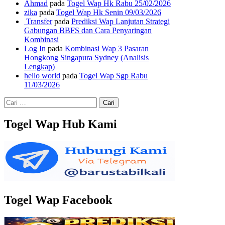
Ahmad
pada
Togel Wap Hk Rabu 25/02/2026
zika
pada
Togel Wap Hk Senin 09/03/2026
️ Transfer
pada
Prediksi Wap Lanjutan Strategi
Gabungan BBFS dan Cara Penyaringan
Kombinasi
Log In
pada
Kombinasi Wap 3 Pasaran
Hongkong Singapura Sydney (Analisis
Lengkap)
hello world
pada
Togel Wap Sgp Rabu
11/03/2026
Cari
untuk:
Togel Wap Hub Kami
Togel Wap Facebook