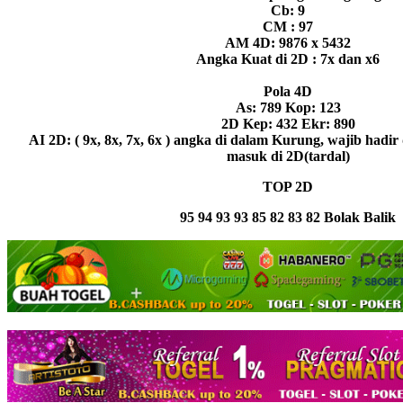
Cb: 9
CM : 97
AM 4D: 9876 x 5432
Angka Kuat di 2D : 7x dan x6
Pola 4D
As: 789 Kop: 123
2D Kep: 432 Ekr: 890
AI 2D: ( 9x, 8x, 7x, 6x ) angka di dalam Kurung, wajib hadi
masuk di 2D(tardal)
TOP 2D
95 94 93 93 85 82 83 82 Bolak Balik