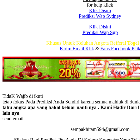
for help klick
Klik Disini
Prediksi Wap Sydney
Klik Disini
Prediksi Wap Sgp
Khusus Untuk Keluhan Angota Refferal
Togel
Kirim Email Klik
&
Fans Facebook Kli
TidaK Wajib di ikuti
tetap fokus Pada Prediksi Anda Sendiri karena semua mahluk di dunia
tahu angka apa yang bakal keluar nanti nya . Kami Hadir Dar
lain nya
send email
sempakhitam594@gmail.com
Silakan Bagi Prediksi Jitu Anda Di Kolom Komentar Yang Tela