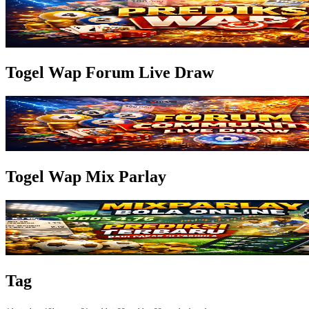
Togel Wap Forum Live Draw
Togel Wap Mix Parlay
Tag