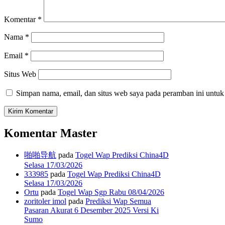
Komentar
*
Nama
*
Email
*
Situs Web
Simpan nama, email, dan situs web saya pada peramban ini untuk
Komentar Master
啪啪导航
pada
Togel Wap Prediksi China4D
Selasa 17/03/2026
333985
pada
Togel Wap Prediksi China4D
Selasa 17/03/2026
Ortu
pada
Togel Wap Sgp Rabu 08/04/2026
zoritoler imol
pada
Prediksi Wap Semua
Pasaran Akurat 6 Desember 2025 Versi Ki
Sumo