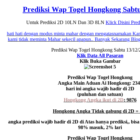
Prediksi Wap Togel Hongkong Sabtu
Untuk Prediksi 2D 10LN Dan 3D 8LN
Klick Disini Pred
hati hati dengan modus minta mahar dengan mengatasnamakan Ka
kami tidak meminta Mahar sekecil apapun.. Banyak Sekarang Blo
Prediksi Wap Togel Hongkong Sabtu 13/12/
Klik Data All Pasaran
Klik Buka Gambar
Prediksi Wap Togel Hongkong
Angka Main Aduan Ai Hongkong: 234
hari ini angka wajib hadir di 2D
(puluhan dan satuan)
Hongkong Angka ikut di 2D
: 9876
Hongkong Angka Tidak gabung di 2D = 
angka prediksi wajib hadir di 2D di Atas hanya prediksi,, bi
98% masuk, 2% lari
Prediksi Wap Togel Hongkong