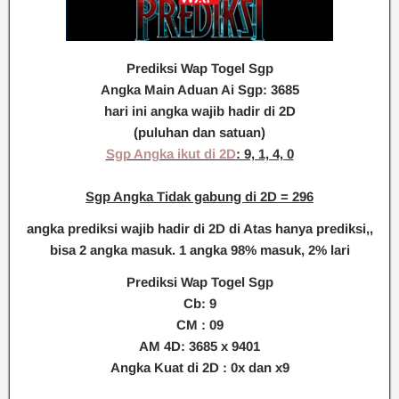
Prediksi Wap Togel Sgp
Angka Main Aduan Ai Sgp: 3685
hari ini angka wajib hadir di 2D
(puluhan dan satuan)
Sgp Angka ikut di 2D
: 9, 1, 4, 0
Sgp Angka Tidak gabung di 2D = 296
angka prediksi wajib hadir di 2D di Atas hanya prediksi,,
bisa 2 angka masuk. 1 angka 98% masuk, 2% lari
Prediksi Wap Togel Sgp
Cb: 9
CM : 09
AM 4D: 3685 x 9401
Angka Kuat di 2D : 0x dan x9