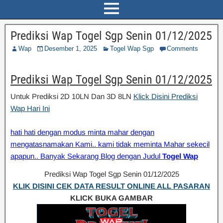
Prediksi Wap Togel Sgp Senin 01/12/2025
Wap
Desember 1, 2025
Togel Wap Sgp
Comments
Prediksi Wap Togel Sgp Senin 01/12/2025
Untuk Prediksi 2D 10LN Dan 3D 8LN
Klick Disini Prediksi
Wap Hari Ini
hati hati dengan modus minta mahar dengan
mengatasnamakan Kami.. kami tidak meminta Mahar sekecil
apapun.. Banyak Sekarang Blog dengan Judul
Togel Wap
Prediksi Wap Togel Sgp Senin 01/12/2025
KLIK DISINI CEK DATA RESULT ONLINE ALL PASARAN
KLICK BUKA GAMBAR