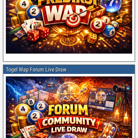
Togel Wap Forum Live Draw