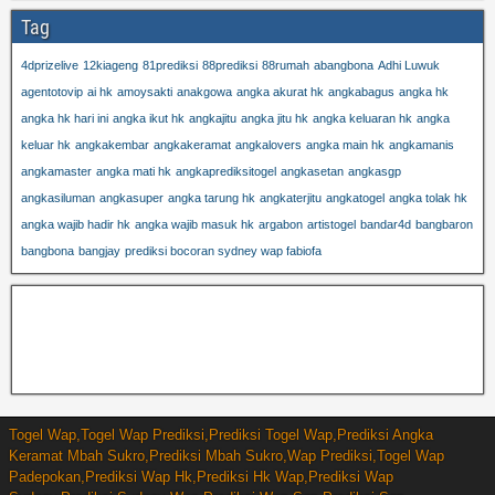
Tag
4dprizelive
12kiageng
81prediksi
88prediksi
88rumah
abangbona
Adhi Luwuk
agentotovip
ai hk
amoysakti
anakgowa
angka akurat hk
angkabagus
angka hk
angka hk hari ini
angka ikut hk
angkajitu
angka jitu hk
angka keluaran hk
angka
keluar hk
angkakembar
angkakeramat
angkalovers
angka main hk
angkamanis
angkamaster
angka mati hk
angkaprediksitogel
angkasetan
angkasgp
angkasiluman
angkasuper
angka tarung hk
angkaterjitu
angkatogel
angka tolak hk
angka wajib hadir hk
angka wajib masuk hk
argabon
artistogel
bandar4d
bangbaron
bangbona
bangjay
prediksi bocoran sydney wap fabiofa
Togel Wap,Togel Wap Prediksi,Prediksi Togel Wap,Prediksi Angka
Keramat Mbah Sukro,Prediksi Mbah Sukro,Wap Prediksi,Togel Wap
Padepokan,Prediksi Wap Hk,Prediksi Hk Wap,Prediksi Wap