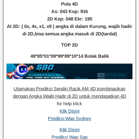
Pola 4D
As: 043 Kop: 916
2D Kep: 048 Ekr: 195
AI 2D: ( 0x, 4x, x1, x9 ) angka di dalam Kurung, wajib hadir
di 2D,bisa semua angka masuk di 2D(tardal)
TOP 2D
49*85*01*09*99*89*10*14 Bolak Balik
Utamakan Prediksi Sendiri Racik AM 4D kombinasikan
dengan Angka Wajib Hadir di 2D untuk mendapatkan 4D
for help klick
Klik Disini
Prediksi Wap Sydney
Klik Disini
Prediksi Wap Sgp