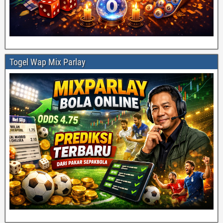
Togel Wap Mix Parlay