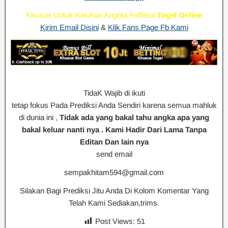
Khusus Untuk Keluhan Angota Refferal
Togel Online
Kirim Email Disini
&
Klik Fans Page Fb Kami
TidaK Wajib di ikuti
tetap fokus Pada Prediksi Anda Sendiri karena semua mahluk
di dunia ini ,
Tidak ada yang bakal tahu angka apa yang
bakal keluar nanti nya . Kami Hadir Dari Lama Tanpa
Editan Dan lain nya
send email
sempakhitam594@gmail.com
Silakan Bagi Prediksi Jitu Anda Di Kolom Komentar Yang
Telah Kami Sediakan,trims.
Post Views:
51