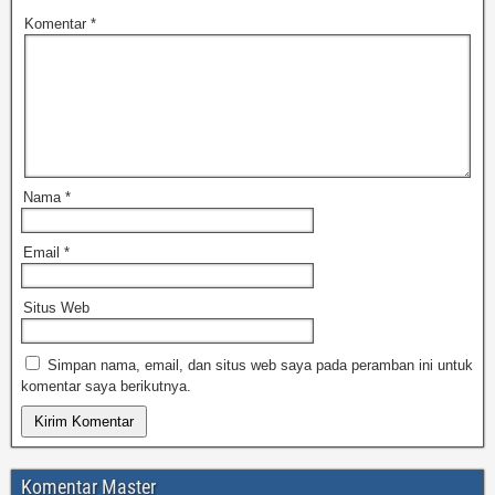
Komentar
*
Nama
*
Email
*
Situs Web
Simpan nama, email, dan situs web saya pada peramban ini untuk
komentar saya berikutnya.
Komentar Master