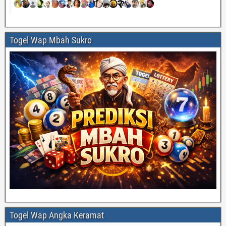
Togel Wap Mbah Sukro
Togel Wap Angka Keramat