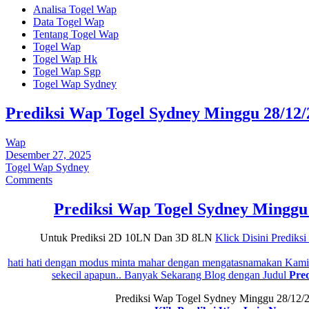
Analisa Togel Wap
Data Togel Wap
Tentang Togel Wap
Togel Wap
Togel Wap Hk
Togel Wap Sgp
Togel Wap Sydney
Prediksi Wap Togel Sydney Minggu 28/12/
Wap
Desember 27, 2025
Togel Wap Sydney
Comments
Prediksi Wap Togel Sydney Minggu
Untuk Prediksi 2D 10LN Dan 3D 8LN
Klick Disini Prediks
hati hati dengan modus minta mahar dengan mengatasnamakan Kami
sekecil apapun.. Banyak Sekarang Blog dengan Judul
Pre
Prediksi Wap Togel Sydney Minggu 28/12/