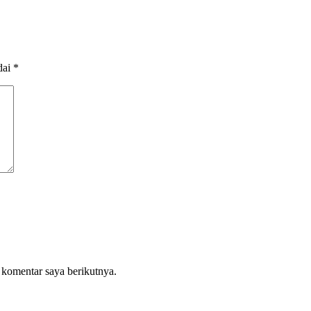
dai
*
 komentar saya berikutnya.