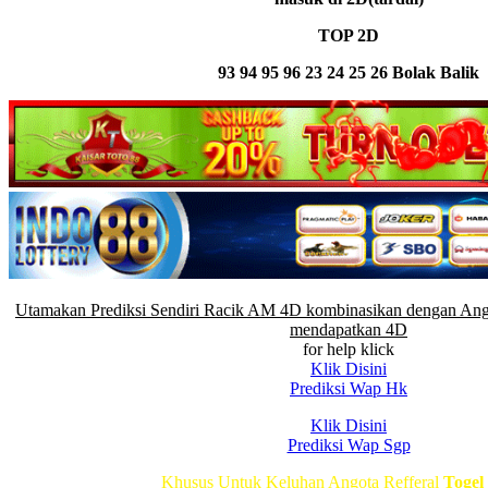
TOP 2D
93 94 95 96 23 24 25 26 Bolak Balik
Utamakan Prediksi Sendiri Racik AM 4D kombinasikan dengan Ang
mendapatkan 4D
for help klick
Klik Disini
Prediksi Wap Hk
Klik Disini
Prediksi Wap Sgp
Khusus Untuk Keluhan Angota Refferal
Togel