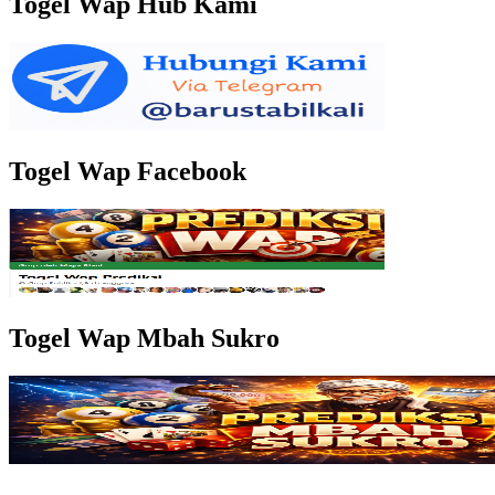
Togel Wap Hub Kami
Togel Wap Facebook
Togel Wap Mbah Sukro