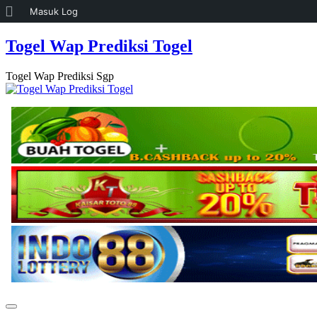
Tentang
Masuk Log
WordPress
Togel Wap Prediksi Togel
Togel Wap Prediksi Sgp