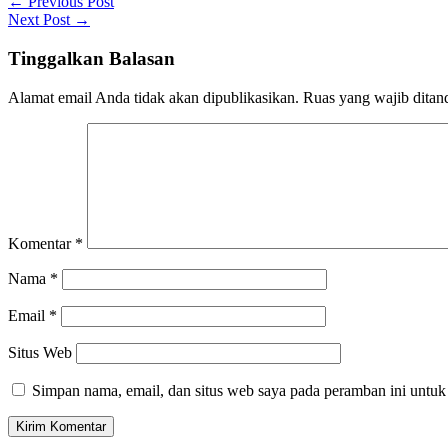
← Previous Post
Next Post →
Tinggalkan Balasan
Alamat email Anda tidak akan dipublikasikan.
Ruas yang wajib ditan
Komentar
*
Nama
*
Email
*
Situs Web
Simpan nama, email, dan situs web saya pada peramban ini untuk