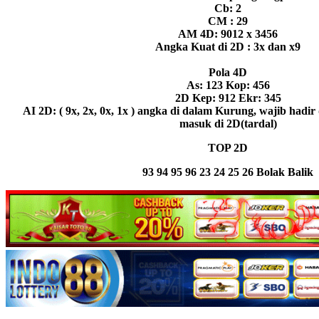
Cb: 2
CM : 29
AM 4D: 9012 x 3456
Angka Kuat di 2D : 3x dan x9
Pola 4D
As: 123 Kop: 456
2D Kep: 912 Ekr: 345
AI 2D: ( 9x, 2x, 0x, 1x ) angka di dalam Kurung, wajib hadi
masuk di 2D(tardal)
TOP 2D
93 94 95 96 23 24 25 26 Bolak Balik