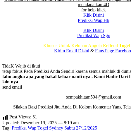
mendapatkan 4D
for help klick
Klik Disini
Prediksi Wap Hk
Klik Disini
Prediksi Wap Sgp
Khusus Untuk Keluhan Angota Refferal
Togel
Kirim Email Disini
&
Fans Page Facebo
TidaK Wajib di ikuti
tetap fokus Pada Prediksi Anda Sendiri karena semua mahluk di dunia
tahu angka apa yang bakal keluar nanti nya . Kami Hadir Dar
lain nya
send email
sempakhitam594@gmail.com
Silakan Bagi Prediksi Jitu Anda Di Kolom Komentar Yang Tela
Post Views:
51
Updated: Desember 19, 2025 — 8:19 am
Tag:
Prediksi Wap Togel Sydney Sabtu 27/12/2025