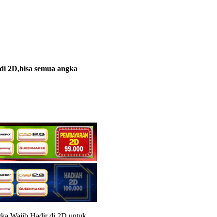
r di 2D,bisa semua angka
ka Wajib Hadir di 2D untuk