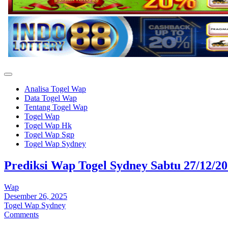
Analisa Togel Wap
Data Togel Wap
Tentang Togel Wap
Togel Wap
Togel Wap Hk
Togel Wap Sgp
Togel Wap Sydney
Prediksi Wap Togel Sydney Sabtu 27/12/2
Wap
Desember 26, 2025
Togel Wap Sydney
Comments