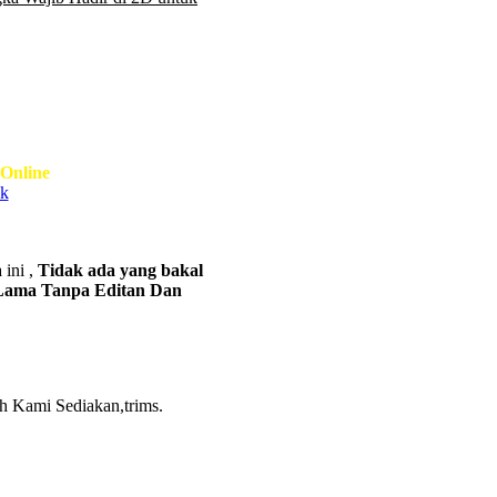
 Online
ok
 ini ,
Tidak ada yang bakal
i Lama Tanpa Editan Dan
h Kami Sediakan,trims.