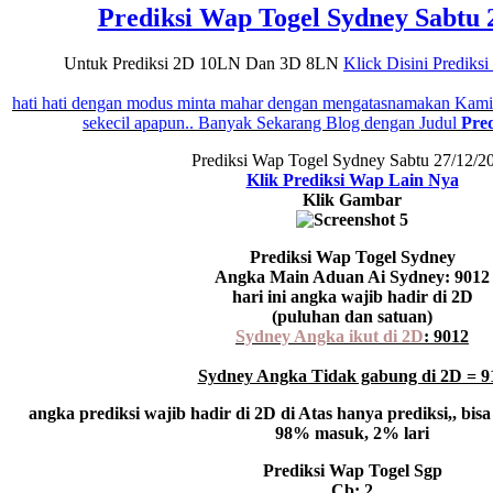
Prediksi Wap Togel Sydney Sabtu 
Untuk Prediksi 2D 10LN Dan 3D 8LN
Klick Disini Prediks
hati hati dengan modus minta mahar dengan mengatasnamakan Kami
sekecil apapun.. Banyak Sekarang Blog dengan Judul
Pre
Prediksi Wap Togel Sydney Sabtu 27/12/2
Klik Prediksi Wap Lain Nya
Klik Gambar
Prediksi Wap Togel Sydney
Angka Main Aduan Ai Sydney: 9012
hari ini angka wajib hadir di 2D
(puluhan dan satuan)
Sydney Angka ikut di 2D
: 9012
Sydney Angka Tidak gabung di 2D = 9
angka prediksi wajib hadir di 2D di Atas hanya prediksi,, bi
98% masuk, 2% lari
Prediksi Wap Togel Sgp
Cb: 2