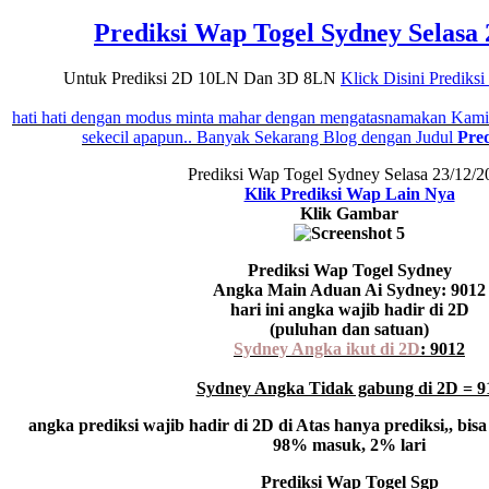
Prediksi Wap Togel Sydney Selasa 
Untuk Prediksi 2D 10LN Dan 3D 8LN
Klick Disini Prediks
hati hati dengan modus minta mahar dengan mengatasnamakan Kami
sekecil apapun.. Banyak Sekarang Blog dengan Judul
Pre
Prediksi Wap Togel Sydney Selasa 23/12/2
Klik Prediksi Wap Lain Nya
Klik Gambar
Prediksi Wap Togel Sydney
Angka Main Aduan Ai Sydney: 9012
hari ini angka wajib hadir di 2D
(puluhan dan satuan)
Sydney Angka ikut di 2D
: 9012
Sydney Angka Tidak gabung di 2D = 9
angka prediksi wajib hadir di 2D di Atas hanya prediksi,, bi
98% masuk, 2% lari
Prediksi Wap Togel Sgp