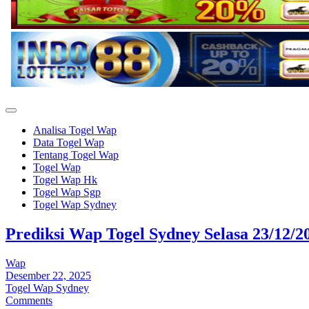
Analisa Togel Wap
Data Togel Wap
Tentang Togel Wap
Togel Wap
Togel Wap Hk
Togel Wap Sgp
Togel Wap Sydney
Prediksi Wap Togel Sydney Selasa 23/12/2
Wap
Desember 22, 2025
Togel Wap Sydney
Comments