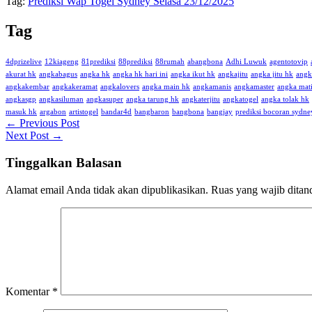
Tag:
Prediksi Wap Togel Sydney Selasa 23/12/2025
Tag
4dprizelive
12kiageng
81prediksi
88prediksi
88rumah
abangbona
Adhi Luwuk
agentotovip
akurat hk
angkabagus
angka hk
angka hk hari ini
angka ikut hk
angkajitu
angka jitu hk
angk
angkakembar
angkakeramat
angkalovers
angka main hk
angkamanis
angkamaster
angka mat
angkasgp
angkasiluman
angkasuper
angka tarung hk
angkaterjitu
angkatogel
angka tolak hk
masuk hk
argabon
artistogel
bandar4d
bangbaron
bangbona
bangjay
prediksi bocoran sydne
← Previous Post
Next Post →
Tinggalkan Balasan
Alamat email Anda tidak akan dipublikasikan.
Ruas yang wajib ditan
Komentar
*