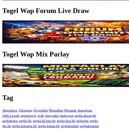
Togel Wap Forum Live Draw
Togel Wap Mix Parlay
Tag
4dprizelive
12kiageng
81prediksi
88prediksi
88rumah
abangbona
Adhi Luwuk
agentotovip
ai hk
amoysakti
anakgowa
angka akurat hk
angkabagus
angka hk
angka hk hari ini
angka ikut hk
angkajitu
angka
jitu hk
angka keluaran hk
angka keluar hk
angkakembar
angkakeramat