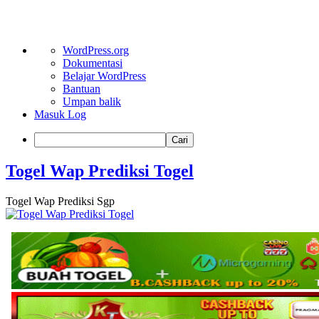
Tentang
WordPress.org
WordPress
Dokumentasi
Belajar WordPress
Bantuan
Umpan balik
Masuk Log
Cari
Togel Wap Prediksi Togel
Togel Wap Prediksi Sgp