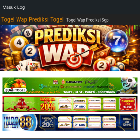
Masuk Log
Togel Wap Prediksi Togel
Togel Wap Prediksi Sgp