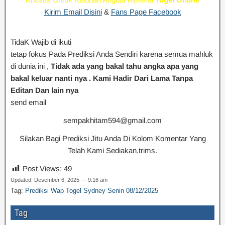
Kirim Email Disini
&
Fans Page Facebook
TidaK Wajib di ikuti
tetap fokus Pada Prediksi Anda Sendiri karena semua mahluk
di dunia ini ,
Tidak ada yang bakal tahu angka apa yang
bakal keluar nanti nya . Kami Hadir Dari Lama Tanpa
Editan Dan lain nya
send email
sempakhitam594@gmail.com
Silakan Bagi Prediksi Jitu Anda Di Kolom Komentar Yang
Telah Kami Sediakan,trims.
Post Views:
49
Updated: Desember 6, 2025 — 9:16 am
Tag:
Prediksi Wap Togel Sydney Senin 08/12/2025
Tag