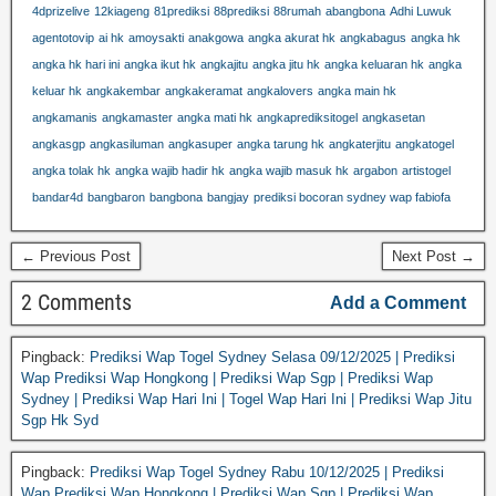
4dprizelive
12kiageng
81prediksi
88prediksi
88rumah
abangbona
Adhi Luwuk
agentotovip
ai hk
amoysakti
anakgowa
angka akurat hk
angkabagus
angka hk
angka hk hari ini
angka ikut hk
angkajitu
angka jitu hk
angka keluaran hk
angka
keluar hk
angkakembar
angkakeramat
angkalovers
angka main hk
angkamanis
angkamaster
angka mati hk
angkaprediksitogel
angkasetan
angkasgp
angkasiluman
angkasuper
angka tarung hk
angkaterjitu
angkatogel
angka tolak hk
angka wajib hadir hk
angka wajib masuk hk
argabon
artistogel
bandar4d
bangbaron
bangbona
bangjay
prediksi bocoran sydney wap fabiofa
← Previous Post
Next Post →
2 Comments
Add a Comment
Pingback:
Prediksi Wap Togel Sydney Selasa 09/12/2025 | Prediksi
Wap Prediksi Wap Hongkong | Prediksi Wap Sgp | Prediksi Wap
Sydney | Prediksi Wap Hari Ini | Togel Wap Hari Ini | Prediksi Wap Jitu
Sgp Hk Syd
Pingback:
Prediksi Wap Togel Sydney Rabu 10/12/2025 | Prediksi
Wap Prediksi Wap Hongkong | Prediksi Wap Sgp | Prediksi Wap