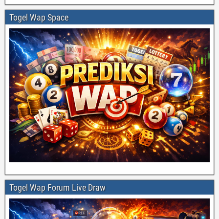
Togel Wap Space
Togel Wap Forum Live Draw