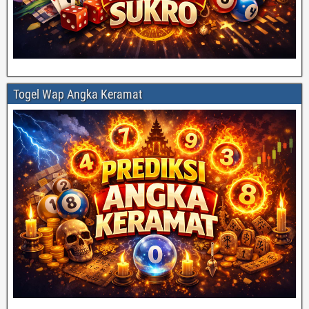
Togel Wap Angka Keramat