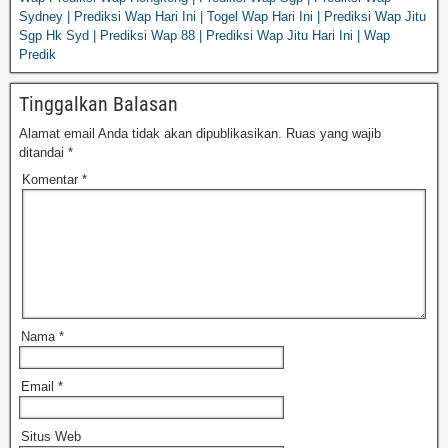
Sydney | Prediksi Wap Hari Ini | Togel Wap Hari Ini | Prediksi Wap Jitu
Sgp Hk Syd | Prediksi Wap 88 | Prediksi Wap Jitu Hari Ini | Wap
Predik
Tinggalkan Balasan
Alamat email Anda tidak akan dipublikasikan.
Ruas yang wajib
ditandai
*
Komentar
*
Nama
*
Email
*
Situs Web