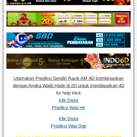
Utamakan Prediksi Sendiri Racik AM 4D kombinasikan
dengan Angka Wajib Hadir di 2D untuk mendapatkan 4D
for help klick
Klik Disini
Prediksi Wap Hk
Klik Disini
Prediksi Wap Sgp
Khusus Untuk Keluhan Angota Refferal
Togel Online