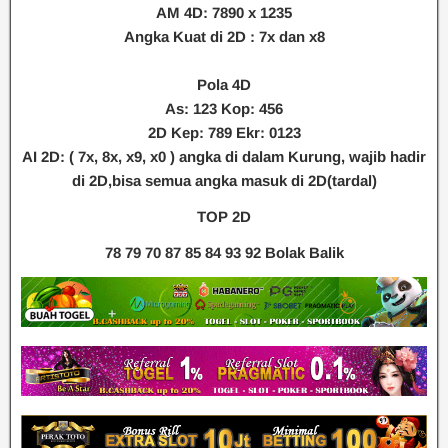
AM 4D: 7890 x 1235
Angka Kuat di 2D : 7x dan x8
Pola 4D
As: 123 Kop: 456
2D Kep: 789 Ekr: 0123
AI 2D: ( 7x, 8x, x9, x0 ) angka di dalam Kurung, wajib hadir
di 2D,bisa semua angka masuk di 2D(tardal)
TOP 2D
78 79 70 87 85 84 93 92 Bolak Balik