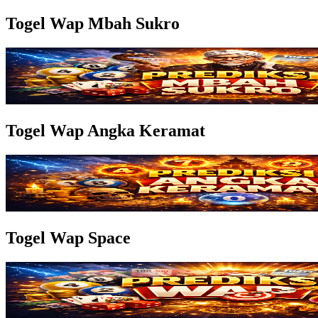
Togel Wap Mbah Sukro
Togel Wap Angka Keramat
Togel Wap Space