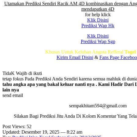
Utamakan Prediksi Sendiri Racik AM 4D kombinasikan dengan Ang
mendapatkan 4D
for help klick
Klik Disini
Prediksi Wap Hk
Klik Disini
Prediksi Wap Sgp
Khusus Untuk Keluhan Angota Refferal
Togel
Kirim Email Disini
&
Fans Page Facebo
TidaK Wajib di ikuti
tetap fokus Pada Prediksi Anda Sendiri karena semua mahluk di dunia
tahu angka apa yang bakal keluar nanti nya . Kami Hadir Dar
lain nya
send email
sempakhitam594@gmail.com
Silakan Bagi Prediksi Jitu Anda Di Kolom Komentar Yang Tela
Post Views:
52
Updated: Desember 19, 2025 — 8:22 am