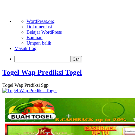
Tentang
WordPress.org
WordPress
Dokumentasi
Belajar WordPress
Bantuan
Umpan balik
Masuk Log
Cari
Togel Wap Prediksi Togel
Togel Wap Prediksi Sgp