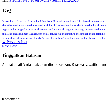
Tag:
Prediksi Wap Togel Sydney Senin 29/12/2025
Tag
4dprizelive
12kiageng
81prediksi
88prediksi
88rumah
abangbona
Adhi Luwuk
agentotovip
akurat hk
angkabagus
angka hk
angka hk hari ini
angka ikut hk
angkajitu
angka jitu hk
angk
angkakembar
angkakeramat
angkalovers
angka main hk
angkamanis
angkamaster
angka mat
angkasgp
angkasiluman
angkasuper
angka tarung hk
angkaterjitu
angkatogel
angka tolak hk
masuk hk
argabon
artistogel
bandar4d
bangbaron
bangbona
bangjay
prediksi bocoran sydne
← Previous Post
Next Post →
Tinggalkan Balasan
Alamat email Anda tidak akan dipublikasikan.
Ruas yang wajib ditan
Komentar
*