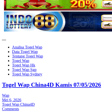
Analisa Togel Wap
Data Togel Wap
Tentang Togel Wap
Togel Wap
Togel Wap Hk
Togel Wap Sgp
Togel Wap Sydney
Togel Wap China4D Kamis 07/05/2026
Wap
Mei 6, 2026
Togel Wap China4D
Comments