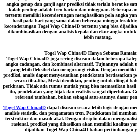
angka genap dan ganjil agar prediksi tidak terlalu berat ke satu
kalah penting adalah tren harian dan mingguan. Beberapa an
tertentu memiliki kecenderungan menghasilkan pola angka yan
hasil pada hari yang sama dalam beberapa minggu terakhir
kecenderungan Togel Wap China4D tertentu yang bisa dijadikan
dikombinasikan dengan analisis kepala dan ekor angka untuk
lebih matang.
Togel Wap China4D Hanya Sebatas Ramala
Togel Wap China4D juga sering disusun dalam beberapa katego
angka cadangan, dan kombinasi alternatif. Tujuannya adalah 
yang lebih fleksibel dan mengurangi risiko. Dengan memiliki 
prediksi, analis dapat menyesuaikan pendekatan berdasarkan p
secara tiba-tiba, Meski demikian, penting untuk diingat b
perkiraan. Tidak ada rumus mutlak yang bisa memastikan hasil
itu, pendekatan yang bijak dan realistis sangat diperlukan. 
referensi tambahan, bukan sebagai satu-satunya dasar pe
Togel Wap China4D
dapat disusun secara lebih logis dengan me
analisis statistik, dan pengamatan tren. Pendekatan ini memba
terstruktur dan masuk akal. Dengan disiplin dalam menganalisis
rasional, prediksi yang dihasilkan akan memiliki kualitas ya
dijadikan Togel Wap China4D bahan pertimbangan y