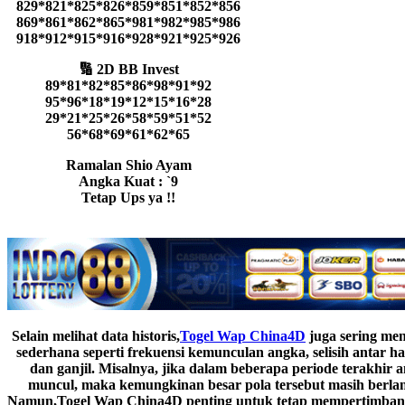
829*821*825*826*859*851*852*856
869*861*862*865*981*982*985*986
918*912*915*916*928*921*925*926
🔢 2D BB Invest
89*81*82*85*86*98*91*92
95*96*18*19*12*15*16*28
29*21*25*26*58*59*51*52
56*68*69*61*62*65
Ramalan Shio Ayam
Angka Kuat : `9
Tetap Ups ya !!
Selain melihat data historis,
Togel Wap China4D
juga sering men
sederhana seperti frekuensi kemunculan angka, selisih antar ha
dan ganjil. Misalnya, jika dalam beberapa periode terakhir a
muncul, maka kemungkinan besar pola tersebut masih berla
Namun,Togel Wap China4D penting untuk tetap mempertimban