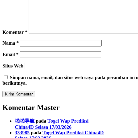
Komentar
*
Nama
*
Email
*
Situs Web
Simpan nama, email, dan situs web saya pada peramban ini 
berikutnya.
Komentar Master
啪啪导航
pada
Togel Wap Prediksi
China4D Selasa 17/03/2026
333985
pada
Togel Wap Prediksi China4D