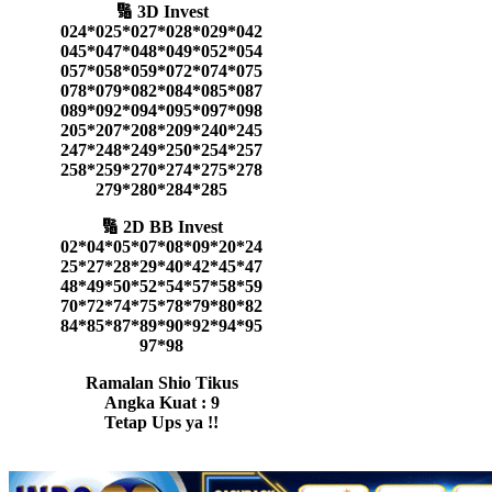
🔢 3D Invest
024*025*027*028*029*042
045*047*048*049*052*054
057*058*059*072*074*075
078*079*082*084*085*087
089*092*094*095*097*098
205*207*208*209*240*245
247*248*249*250*254*257
258*259*270*274*275*278
279*280*284*285
🔢 2D BB Invest
02*04*05*07*08*09*20*24
25*27*28*29*40*42*45*47
48*49*50*52*54*57*58*59
70*72*74*75*78*79*80*82
84*85*87*89*90*92*94*95
97*98
Ramalan Shio Tikus
Angka Kuat : 9
Tetap Ups ya !!