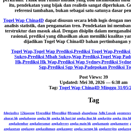
itu, pendekatan yang bijak dan realistis sangat diperlukan. 
referensi tambahan, bukan sebagai satu-satunya dasar pe
Togel Wap China4D
dapat disusun secara lebih logis dengan me
analisis statistik, dan pengamatan tren. Pendekatan ini memba
terstruktur dan masuk akal. Dengan disiplin dalam menganalisis
rasional, prediksi yang dihasilkan akan memiliki kualitas ya
dijadikan Togel Wap China4D bahan pertimbangan y
Togel Wap,Togel Wap Prediksi,Prediksi Togel Wap,Predik
Sukro,Prediksi Mbah Sukro,Wap Prediksi,Togel Wap Pad
Hk,Prediksi Hk Wap,Prediksi Wap Sydney,Prediksi Sydn
Sgp,Prediksi Sgp Wap,Padepokan Prediksi To
Post Views:
39
Updated: Mei 30, 2026 — 6:38 am
Tag:
Togel Wap China4D Minggu 31/05/
Tag
4dprizelive
12kiageng
81prediksi
88prediksi
88rumah
abangbona
Adhi Luwuk
agentotov
akurat hk
angkabagus
angka hk
angka hk hari ini
angka ikut hk
angkajitu
angka jitu h
angkakembar
angkakeramat
angkalovers
angka main hk
angkamanis
angkamaster
angkasetan
angkasgp
angkasiluman
angkasuper
angka tarung hk
angkaterjitu
angkatog