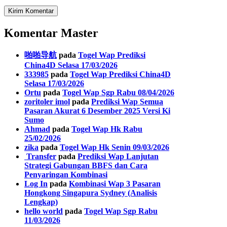
Komentar Master
啪啪导航
pada
Togel Wap Prediksi
China4D Selasa 17/03/2026
333985
pada
Togel Wap Prediksi China4D
Selasa 17/03/2026
Ortu
pada
Togel Wap Sgp Rabu 08/04/2026
zoritoler imol
pada
Prediksi Wap Semua
Pasaran Akurat 6 Desember 2025 Versi Ki
Sumo
Ahmad
pada
Togel Wap Hk Rabu
25/02/2026
zika
pada
Togel Wap Hk Senin 09/03/2026
️ Transfer
pada
Prediksi Wap Lanjutan
Strategi Gabungan BBFS dan Cara
Penyaringan Kombinasi
Log In
pada
Kombinasi Wap 3 Pasaran
Hongkong Singapura Sydney (Analisis
Lengkap)
hello world
pada
Togel Wap Sgp Rabu
11/03/2026