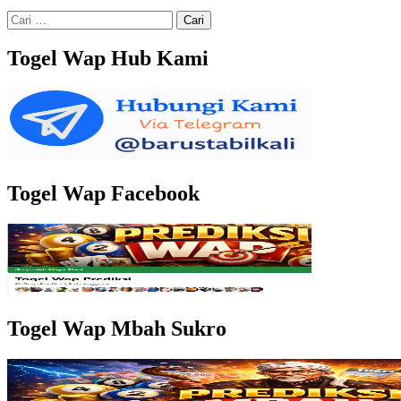
Cari
untuk:
Togel Wap Hub Kami
Togel Wap Facebook
Togel Wap Mbah Sukro