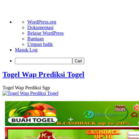
Tentang
WordPress.org
WordPress
Dokumentasi
Belajar WordPress
Bantuan
Umpan balik
Masuk Log
Cari
Togel Wap Prediksi Togel
Togel Wap Prediksi Sgp