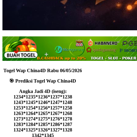
Togel Wap China4D Rabu 06/05/2026
🎯 Prediksi Togel Wap China4D
Angka Jadi 4D (iseng):
1234*1235*1236*1237*1238
1243*1245*1246*1247*1248
1253*1254*1256*1257*1258
1263*1264*1265*1267*1268
1273*1274*1275*1276*1278
1283*1284*1285*1286*1287
1324*1325*1326*1327*1328
1342*1345