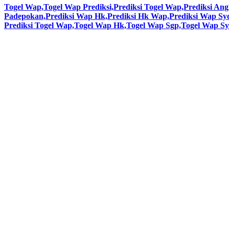
Togel Wap,Togel Wap Prediksi,Prediksi Togel Wap,Prediksi A
Padepokan,Prediksi Wap Hk,Prediksi Hk Wap,Prediksi Wap Sy
Prediksi Togel Wap,Togel Wap Hk,Togel Wap Sgp,Togel Wap S