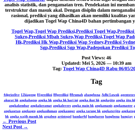
analisis statistik, dan pengamatan tren. Pendekatan ini memba
terstruktur dan masuk akal. Dengan disiplin dalam menganalisis
rasional, prediksi yang dihasilkan akan memiliki kualitas ya
dijadikan Togel Wap China4D bahan pertimbangan y
Togel Wap,Togel Wap Prediksi,Prediksi Togel Wap,Predik
Sukro,Prediksi Mbah Sukro,Wap Prediksi,Togel Wap Pad
Hk,Prediksi Hk Wap,Prediksi Wap Sydney,Prediksi Sydn
Sgp,Prediksi Sgp Wap,Padepokan Prediksi To
Post Views:
46
Updated: Mei 5, 2026 — 10:39 am
Tag:
Togel Wap China4D Rabu 06/05/2
Tag
4dprizelive
12kiageng
81prediksi
88prediksi
88rumah
abangbona
Adhi Luwuk
agentotov
akurat hk
angkabagus
angka hk
angka hk hari ini
angka ikut hk
angkajitu
angka jitu h
angkakembar
angkakeramat
angkalovers
angka main hk
angkamanis
angkamaster
angkasetan
angkasgp
angkasiluman
angkasuper
angka tarung hk
angkaterjitu
angkatog
hk
angka wajib masuk hk
argabon
artistogel
bandar4d
bangbaron
bangbona
bangjay
← Previous Post
Next Post →