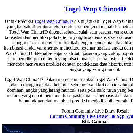
Togel Wap China4D
Untuk Prediksi
Togel Wap China4D
disini jadikan Togel Wap China
yang banyak diperbincangkan oleh para penggemar analisis angka da
Togel Wap China4D dikenal sebagai salah satu pasaran yang cuku
konsisten dan memiliki pola tertentu yang bisa dianalisis secara rasi
orang mencoba menyusun prediksi dengan pendekatan data histor
kombinasi angka yang sering muncul,penggemar analisis angka dan pe
Wap China4D dikenal sebagai salah satu pasaran yang cukup popule
dan memiliki pola tertentu yang bisa dianalisis secara rasional. Ol
mencoba menyusun prediksi dengan pendekatan data historis, tren
angka yang sering muncul.
Togel Wap China4D Dalam menyusun prediksi Togel Wap China4D,
adalah mengamati data keluaran sebelumnya. Dari data tersebut, d
dominan, angka yang jarang muncul, serta pola naik-turun yang be
metode yang dapat menjamin hasil pasti, analisis berbasis data d
kemungkinan dan membuat prediksi menjadi lebih terarah.
T
Forum Comunity Live Draw Result
Forum Comunity Live Draw Hk Sgp Sy
Klik Gambar