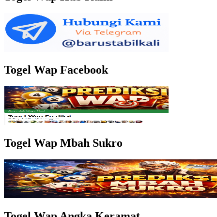
Togel Wap Facebook
Togel Wap Mbah Sukro
Togel Wap Angka Keramat