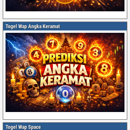
Togel Wap Angka Keramat
Togel Wap Space