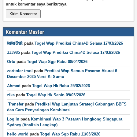
untuk komentar saya berikutnya.
Komentar Master
啪啪导航
pada
Togel Wap Prediksi China4D Selasa 17/03/2026
333985
pada
Togel Wap Prediksi China4D Selasa 17/03/2026
Ortu
pada
Togel Wap Sgp Rabu 08/04/2026
zoritoler imol
pada
Prediksi Wap Semua Pasaran Akurat 6
Desember 2025 Versi Ki Sumo
Ahmad
pada
Togel Wap Hk Rabu 25/02/2026
zika
pada
Togel Wap Hk Senin 09/03/2026
️ Transfer
pada
Prediksi Wap Lanjutan Strategi Gabungan BBFS
dan Cara Penyaringan Kombinasi
Log In
pada
Kombinasi Wap 3 Pasaran Hongkong Singapura
Sydney (Analisis Lengkap)
hello world
pada
Togel Wap Sgp Rabu 11/03/2026