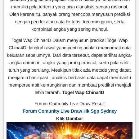
memiliki pola tertentu yang bisa dianalisis secara rasional.
Oleh karena itu, banyak orang mencoba menyusun prediksi
dengan pendekatan data historis, tren mingguan, serta
kombinasi angka yang sering muncul.
Togel Wap China4D Dalam menyusun prediksi Togel Wap
China4D, langkah awal yang penting adalah mengamati data
keluaran sebelumnya. Dari data tersebut, dapat terlihat angka-
angka dominan, angka yang jarang muncul, serta pola naik-
turun yang berulang. Meskipun tidak ada metode yang dapat
menjamin hasil pasti, analisis berbasis data dapat membantu
mempersempit kemungkinan dan membuat prediksi menjadi
lebih terarah.
Togel Wap China4D
Forum Comunity Live Draw Result
Forum Comunity Live Draw Hk Sgp Sydney
Klik Gambar