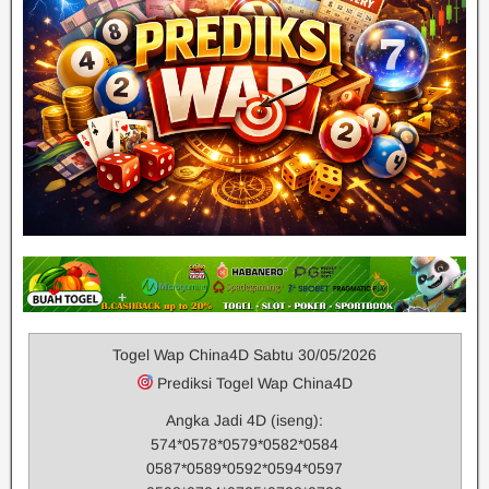
Togel Wap China4D Sabtu 30/05/2026
Prediksi Togel Wap China4D
Angka Jadi 4D (iseng):
574*0578*0579*0582*0584
0587*0589*0592*0594*0597