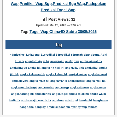
Wap,Prediksi Wap Sgp,Prediksi Sgp Wap,Padepokan
Prediksi Togel Wap,
Post Views:
31
Updated: Mei 29, 2026 — 9:37 am
Tag:
Togel Wap China4D Sabtu 30/05/2026
Tag
4dprizelive
12kiageng
81prediksi
88prediksi
88rumah
abangbona
Adhi
Luwuk
agentotovip
ai hk
amoysakti
anakgowa
angka akurat hk
angkabagus
angka hk
angka hk hari ini
angka ikut hk
angkajitu
angka
jitu hk
angka keluaran hk
angka keluar hk
angkakembar
angkakeramat
angkalovers
angka main hk
angkamanis
angkamaster
angka mati hk
angkaprediksitogel
angkasetan
angkasgp
angkasiluman
angkasuper
angka tarung hk
angkaterjitu
angkatogel
angka tolak hk
angka wajib
hadir hk
angka wajib masuk hk
argabon
artistogel
bandar4d
bangbaron
bangbona
bangjay
prediksi bocoran sydney wap fabiofa