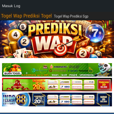
Masuk Log
Togel Wap Prediksi Togel
Togel Wap Prediksi Sgp