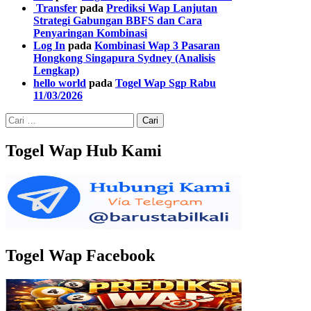
️ Transfer
pada
Prediksi Wap Lanjutan
Strategi Gabungan BBFS dan Cara
Penyaringan Kombinasi
Log In
pada
Kombinasi Wap 3 Pasaran
Hongkong Singapura Sydney (Analisis
Lengkap)
hello world
pada
Togel Wap Sgp Rabu
11/03/2026
Cari
untuk:
Togel Wap Hub Kami
Togel Wap Facebook