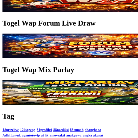
Togel Wap Forum Live Draw
Togel Wap Mix Parlay
Tag
4dprizelive
12kiageng
81prediksi
88prediksi
88rumah
abangbona
Adhi Luwuk
agentotovip
ai hk
amoysakti
anakgowa
angka akurat