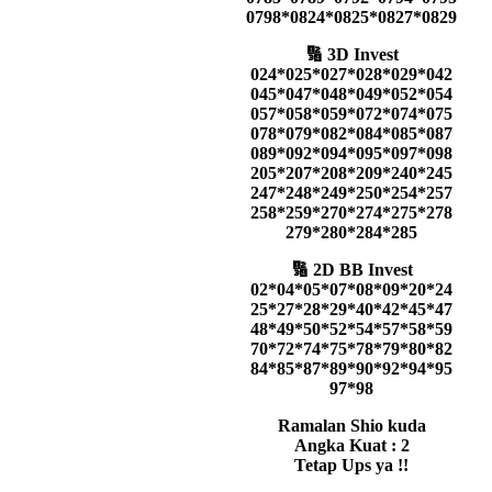
0798*0824*0825*0827*0829
🔢 3D Invest
024*025*027*028*029*042
045*047*048*049*052*054
057*058*059*072*074*075
078*079*082*084*085*087
089*092*094*095*097*098
205*207*208*209*240*245
247*248*249*250*254*257
258*259*270*274*275*278
279*280*284*285
🔢 2D BB Invest
02*04*05*07*08*09*20*24
25*27*28*29*40*42*45*47
48*49*50*52*54*57*58*59
70*72*74*75*78*79*80*82
84*85*87*89*90*92*94*95
97*98
Ramalan Shio kuda
Angka Kuat : 2
Tetap Ups ya !!