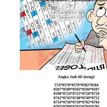
Angka Jadi 4D (iseng):
574*0578*0579*0582*0584
0587*0589*0592*0594*0597
0598*0724*0725*0728*0729
0742*0745*0748*0749*0752
0754*0758*0759*0782*0784
0785*0789*0792*0794*0795