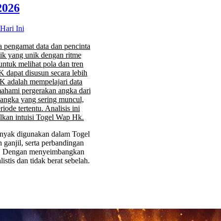
2026
Hari Ini
a pengamat data dan pencinta
tik yang unik dengan ritme
 untuk melihat pola dan tren
K dapat disusun secara lebih
K adalah mempelajari data
mahami pergerakan angka dari
 angka yang sering muncul,
ode tertentu. Analisis ini
kan intuisi Togel Wap Hk.
banyak digunakan dalam Togel
ganjil, serta perbandingan
an. Dengan menyeimbangkan
istis dan tidak berat sebelah.