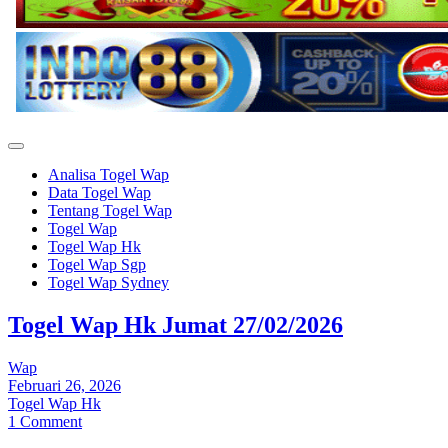
Analisa Togel Wap
Data Togel Wap
Tentang Togel Wap
Togel Wap
Togel Wap Hk
Togel Wap Sgp
Togel Wap Sydney
Togel Wap Hk Jumat 27/02/2026
Wap
Februari 26, 2026
Togel Wap Hk
1 Comment