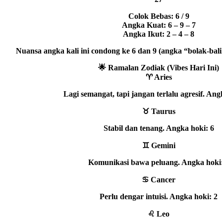
Colok Bebas: 6 / 9
Angka Kuat: 6 – 9 – 7
Angka Ikut: 2 – 4 – 8
Nuansa angka kali ini condong ke 6 dan 9 (angka “bolak-bali
🌟 Ramalan Zodiak (Vibes Hari Ini)
♈ Aries
Lagi semangat, tapi jangan terlalu agresif. Ang
♉ Taurus
Stabil dan tenang. Angka hoki: 6
♊ Gemini
Komunikasi bawa peluang. Angka hoki:
♋ Cancer
Perlu dengar intuisi. Angka hoki: 2
♌ Leo