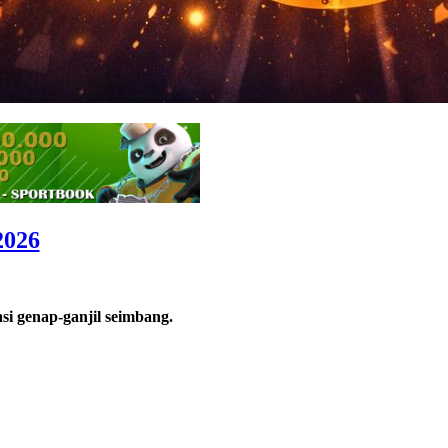
2026
si genap-ganjil seimbang.