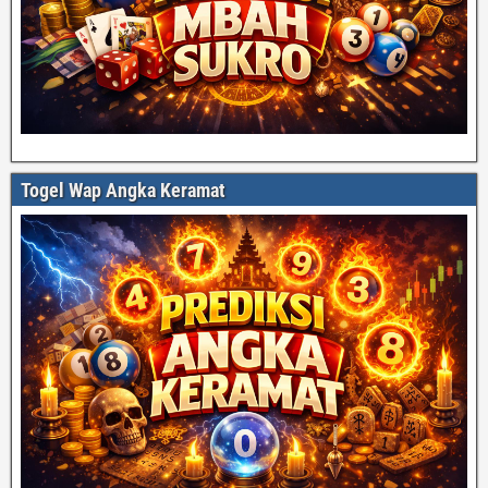
Togel Wap Angka Keramat