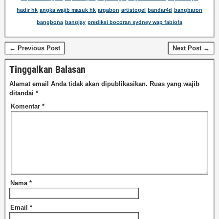
hadir hk
angka wajib masuk hk
argabon
artistogel
bandar4d
bangbaron
bangbona
bangjay
prediksi bocoran sydney wap fabiofa
← Previous Post
Next Post →
Tinggalkan Balasan
Alamat email Anda tidak akan dipublikasikan.
Ruas yang wajib
ditandai
*
Komentar
*
Nama
*
Email
*