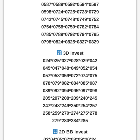
0587*0589*0592*0594*0597
0598*0724*0725*0728*0729
0742*0745*0748*0749*0752
0754*0758*0759*0782*0784
0785*0789*0792*0794*0795
0798*0824*0825*0827*0829
3D Invest
024*025*027*028*029*042
045*047*048*049*052*054
057*058*059*072*074*075
078*079*082*084*085*087
089*092*094*095*097*098
205*207*208*209*240*245
247*248*249*250*254*257
258*259*270*274*275*278
279*280*284*285
2D BB Invest
02*04*05*07*08*09*20*24