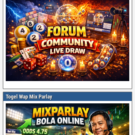
Togel Wap Mix Parlay