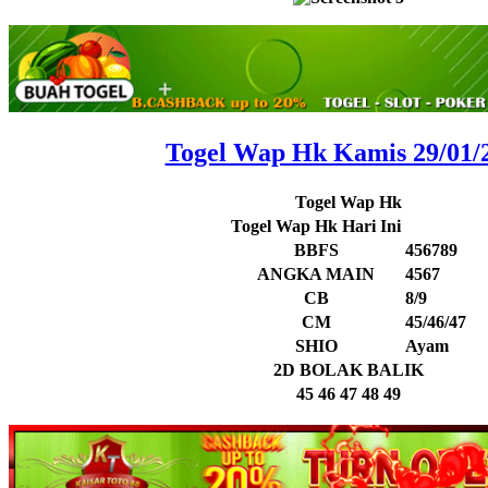
Togel Wap Hk Kamis 29/01/
Togel Wap Hk
Togel Wap Hk Hari Ini
BBFS
456789
ANGKA MAIN
4567
CB
8/9
CM
45/46/47
SHIO
Ayam
2D BOLAK BALIK
45 46 47 48 49