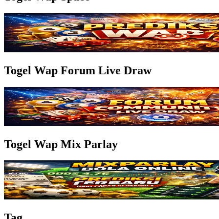
Togel Wap Forum Live Draw
Togel Wap Mix Parlay
Tag