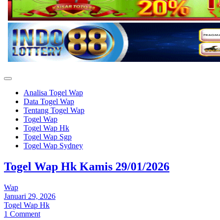
Analisa Togel Wap
Data Togel Wap
Tentang Togel Wap
Togel Wap
Togel Wap Hk
Togel Wap Sgp
Togel Wap Sydney
Togel Wap Hk Kamis 29/01/2026
Wap
Januari 29, 2026
Togel Wap Hk
1 Comment