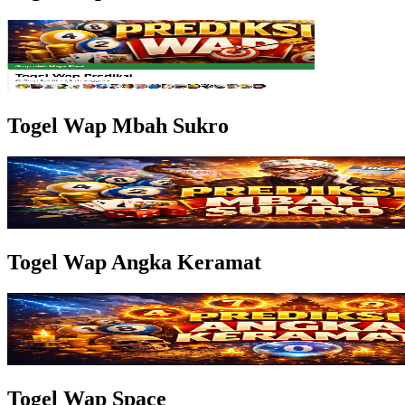
Togel Wap Mbah Sukro
Togel Wap Angka Keramat
Togel Wap Space