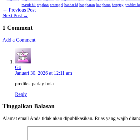
masuk hk
argabon
artistogel
bandar4d
bangbaron
bangbona
bangjay
prediksi 
← Previous Post
Next Post →
1 Comment
Add a Comment
Go
Januari 30, 2026 at 12:11 am
prediksi parlay bola
Reply
Tinggalkan Balasan
Alamat email Anda tidak akan dipublikasikan.
Ruas yang wajib ditan