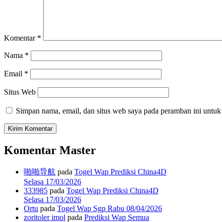
Komentar
*
Nama
*
Email
*
Situs Web
Simpan nama, email, dan situs web saya pada peramban ini untuk
Komentar Master
啪啪导航
pada
Togel Wap Prediksi China4D
Selasa 17/03/2026
333985
pada
Togel Wap Prediksi China4D
Selasa 17/03/2026
Ortu
pada
Togel Wap Sgp Rabu 08/04/2026
zoritoler imol
pada
Prediksi Wap Semua