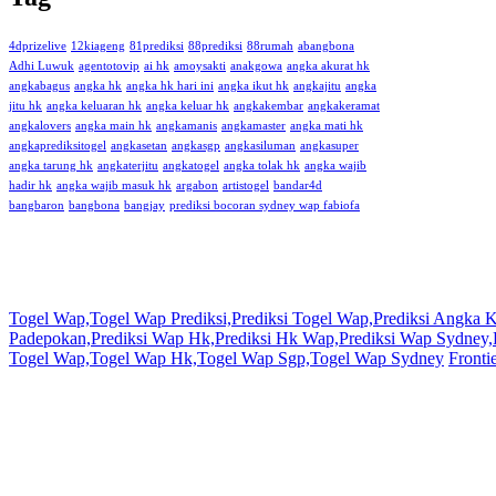
4dprizelive
12kiageng
81prediksi
88prediksi
88rumah
abangbona
Adhi Luwuk
agentotovip
ai hk
amoysakti
anakgowa
angka akurat hk
angkabagus
angka hk
angka hk hari ini
angka ikut hk
angkajitu
angka
jitu hk
angka keluaran hk
angka keluar hk
angkakembar
angkakeramat
angkalovers
angka main hk
angkamanis
angkamaster
angka mati hk
angkaprediksitogel
angkasetan
angkasgp
angkasiluman
angkasuper
angka tarung hk
angkaterjitu
angkatogel
angka tolak hk
angka wajib
hadir hk
angka wajib masuk hk
argabon
artistogel
bandar4d
bangbaron
bangbona
bangjay
prediksi bocoran sydney wap fabiofa
Togel Wap,Togel Wap Prediksi,Prediksi Togel Wap,Prediksi Angka 
Padepokan,Prediksi Wap Hk,Prediksi Hk Wap,Prediksi Wap Sydney,
Togel Wap,Togel Wap Hk,Togel Wap Sgp,Togel Wap Sydney
Fronti