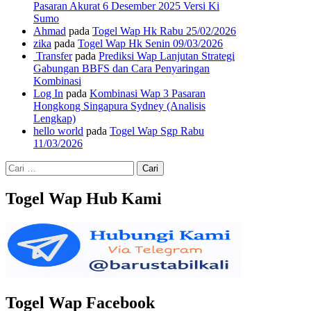
Pasaran Akurat 6 Desember 2025 Versi Ki
Sumo
Ahmad
pada
Togel Wap Hk Rabu 25/02/2026
zika
pada
Togel Wap Hk Senin 09/03/2026
️ Transfer
pada
Prediksi Wap Lanjutan Strategi
Gabungan BBFS dan Cara Penyaringan
Kombinasi
Log In
pada
Kombinasi Wap 3 Pasaran
Hongkong Singapura Sydney (Analisis
Lengkap)
hello world
pada
Togel Wap Sgp Rabu
11/03/2026
Cari
untuk:
Togel Wap Hub Kami
Togel Wap Facebook