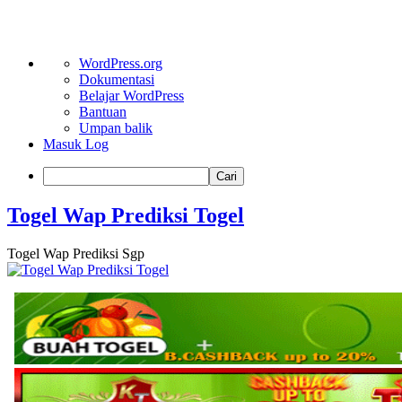
Tentang
WordPress.org
WordPress
Dokumentasi
Belajar WordPress
Bantuan
Umpan balik
Masuk Log
Cari
Togel Wap Prediksi Togel
Togel Wap Prediksi Sgp