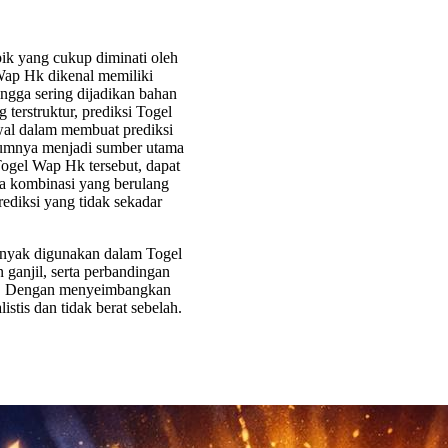
ik yang cukup diminati oleh
 Wap Hk dikenal memiliki
hingga sering dijadikan bahan
 terstruktur, prediksi Togel
wal dalam membuat prediksi
elumnya menjadi sumber utama
ogel Wap Hk tersebut, dapat
ta kombinasi yang berulang
ediksi yang tidak sekadar
banyak digunakan dalam Togel
ganjil, serta perbandingan
an. Dengan menyeimbangkan
istis dan tidak berat sebelah.