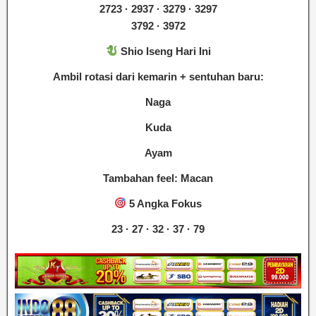
2723 · 2937 · 3279 · 3297
3792 · 3972
Shio Iseng Hari Ini
Ambil rotasi dari kemarin + sentuhan baru:
Naga
Kuda
Ayam
Tambahan feel: Macan
5 Angka Fokus
23 · 27 · 32 · 37 · 79