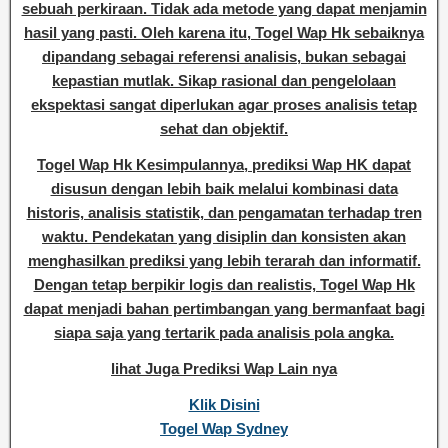
sebuah perkiraan. Tidak ada metode yang dapat menjamin
hasil yang pasti. Oleh karena itu, Togel Wap Hk sebaiknya
dipandang sebagai referensi analisis, bukan sebagai
kepastian mutlak. Sikap rasional dan pengelolaan
ekspektasi sangat diperlukan agar proses analisis tetap
sehat dan objektif.
Togel Wap Hk Kesimpulannya, prediksi Wap HK dapat
disusun dengan lebih baik melalui kombinasi data
historis, analisis statistik, dan pengamatan terhadap tren
waktu. Pendekatan yang disiplin dan konsisten akan
menghasilkan prediksi yang lebih terarah dan informatif.
Dengan tetap berpikir logis dan realistis, Togel Wap Hk
dapat menjadi bahan pertimbangan yang bermanfaat bagi
siapa saja yang tertarik pada analisis pola angka.
lihat Juga Prediksi Wap Lain nya
Klik Disini
Togel Wap Sydney