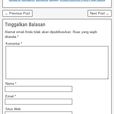
← Previous Post
Next Post →
Tinggalkan Balasan
Alamat email Anda tidak akan dipublikasikan.
Ruas yang wajib
ditandai
*
Komentar
*
Nama
*
Email
*
Situs Web