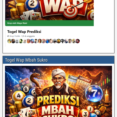
Togel Wap Mbah Sukro