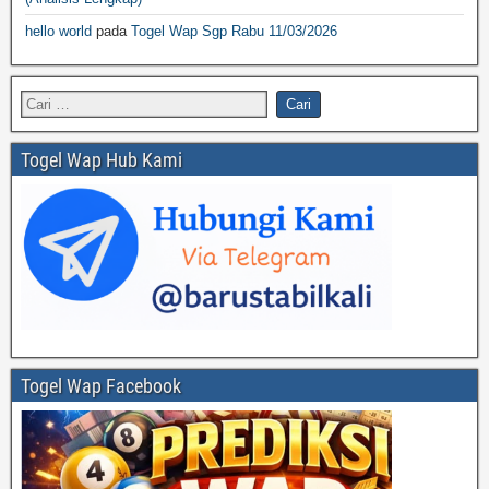
hello world
pada
Togel Wap Sgp Rabu 11/03/2026
Togel Wap Hub Kami
Togel Wap Facebook