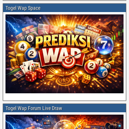
Togel Wap Space
Togel Wap Forum Live Draw