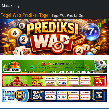
Masuk Log
Togel Wap Prediksi Togel
Togel Wap Prediksi Sgp