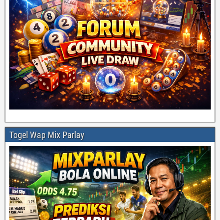
Togel Wap Mix Parlay