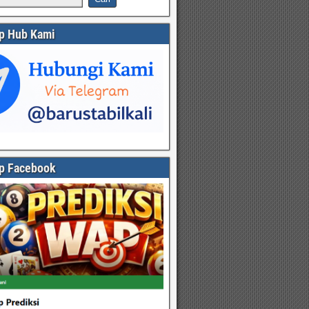
p Hub Kami
p Facebook