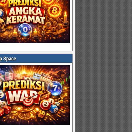
p Space