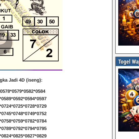
Togel Wa
gka Jadi 4D (iseng):
*0578*0579*0582*0584
*0589*0592*0594*0597
*0724*0725*0728*0729
*0745*0748*0749*0752
*0758*0759*0782*0784
*0789*0792*0794*0795
*0824*0825*0827*0829