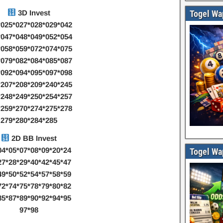
3D Invest
Togel Wa
*025*027*028*029*042
*047*048*049*052*054
*058*059*072*074*075
*079*082*084*085*087
*092*094*095*097*098
*207*208*209*240*245
*248*249*250*254*257
*259*270*274*275*278
279*280*284*285
2D BB Invest
04*05*07*08*09*20*24
Togel Wa
27*28*29*40*42*45*47
49*50*52*54*57*58*59
72*74*75*78*79*80*82
85*87*89*90*92*94*95
97*98