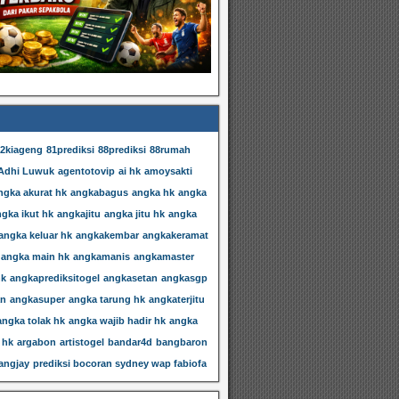
2kiageng
81prediksi
88prediksi
88rumah
Adhi Luwuk
agentotovip
ai hk
amoysakti
ngka akurat hk
angkabagus
angka hk
angka
gka ikut hk
angkajitu
angka jitu hk
angka
angka keluar hk
angkakembar
angkakeramat
angka main hk
angkamanis
angkamaster
hk
angkaprediksitogel
angkasetan
angkasgp
an
angkasuper
angka tarung hk
angkaterjitu
angka tolak hk
angka wajib hadir hk
angka
 hk
argabon
artistogel
bandar4d
bangbaron
angjay
prediksi bocoran sydney wap fabiofa