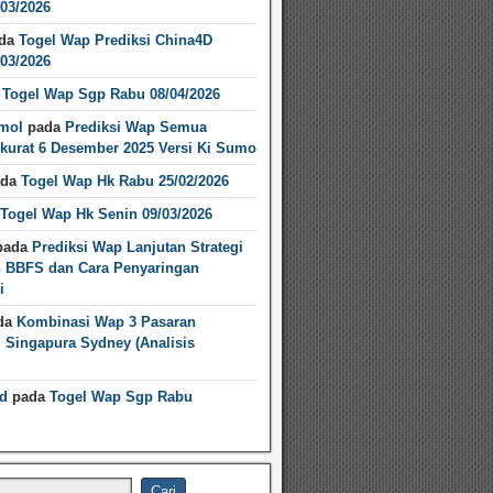
/03/2026
da
Togel Wap Prediksi China4D
/03/2026
a
Togel Wap Sgp Rabu 08/04/2026
imol
pada
Prediksi Wap Semua
kurat 6 Desember 2025 Versi Ki Sumo
da
Togel Wap Hk Rabu 25/02/2026
Togel Wap Hk Senin 09/03/2026
ada
Prediksi Wap Lanjutan Strategi
 BBFS dan Cara Penyaringan
i
da
Kombinasi Wap 3 Pasaran
Singapura Sydney (Analisis
ld
pada
Togel Wap Sgp Rabu