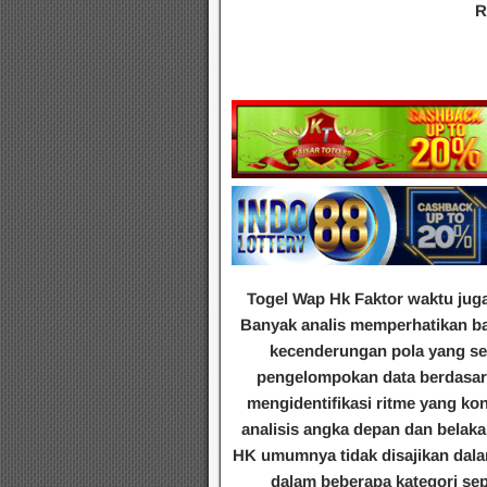
R
Togel Wap Hk Faktor waktu juga
Banyak analis memperhatikan ba
kecenderungan pola yang ser
pengelompokan data berdasar
mengidentifikasi ritme yang ko
analisis angka depan dan belak
HK umumnya tidak disajikan dalam
dalam beberapa kategori sep