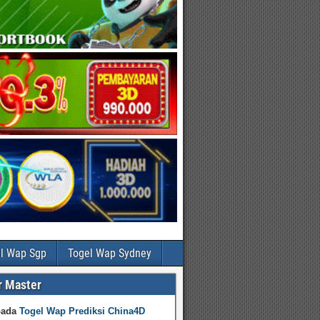
l Wap Sgp
Togel Wap Sydney
 Master
ada
Togel Wap Prediksi China4D