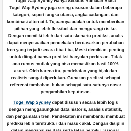
Togel Wap Sydney Hanya Sebatas Ramalan Biasa
Togel Wap Sydney juga sering disusun dalam beberapa
kategori, seperti angka utama, angka cadangan, dan
kombinasi alternatif. Tujuannya adalah untuk memberikan
pilihan yang lebih fleksibel dan mengurangi risiko.
Dengan memiliki lebih dari satu skenario prediksi, analis
dapat menyesuaikan pendekatan berdasarkan perubahan
tren yang terjadi secara tiba-tiba, Meski demikian, penting
untuk diingat bahwa prediksi hanyalah perkiraan. Tidak
ada rumus mutlak yang bisa memastikan hasil 100%
akurat. Oleh karena itu, pendekatan yang bijak dan
realistis sangat diperlukan. Gunakan prediksi sebagai
referensi tambahan, bukan sebagai satu-satunya dasar
pengambilan keputusan.
Togel Wap Sydney
dapat disusun secara lebih logis
dengan menggabungkan data historis, analisis statistik,
dan pengamatan tren. Pendekatan ini membantu membuat
prediksi lebih terstruktur dan masuk akal. Dengan disiplin
dalam menganalisis data serta tetap berpikir rasional,