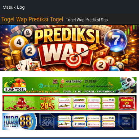
Masuk Log
Togel Wap Prediksi Togel
Togel Wap Prediksi Sgp