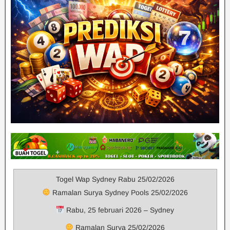
Togel Wap Sydney Rabu 25/02/2026
Ramalan Surya Sydney Pools 25/02/2026
Rabu, 25 februari 2026 – Sydney
Ramalan Surya 25/02/2026