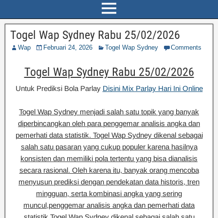
Togel Wap Sydney Rabu 25/02/2026
Wap
Februari 24, 2026
Togel Wap Sydney
Comments
Togel Wap Sydney Rabu 25/02/2026
Untuk Prediksi Bola Parlay
Disini Mix Parlay Hari Ini Online
Togel Wap Sydney menjadi salah satu topik yang banyak
diperbincangkan oleh para penggemar analisis angka dan
pemerhati data statistik. Togel Wap Sydney dikenal sebagai
salah satu pasaran yang cukup populer karena hasilnya
konsisten dan memiliki pola tertentu yang bisa dianalisis
secara rasional. Oleh karena itu, banyak orang mencoba
menyusun prediksi dengan pendekatan data historis, tren
mingguan, serta kombinasi angka yang sering
muncul,penggemar analisis angka dan pemerhati data
statistik.Togel Wap Sydney dikenal sebagai salah satu