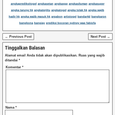
angkaprediksitogel
angkasetan
angkasgp
angkasiluman
angkasuper
angka tarung hk
angkaterjitu
angkatogel
angka tolak hk
angka wajib
hadir hk
angka wajib masuk hk
argabon
artistogel
bandar4d
bangbaron
bangbona
bangjay
prediksi bocoran sydney wap fabiofa
← Previous Post
Next Post →
Tinggalkan Balasan
Alamat email Anda tidak akan dipublikasikan.
Ruas yang wajib
ditandai
*
Komentar
*
Nama
*