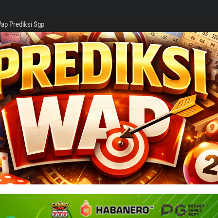
ap Prediksi Sgp