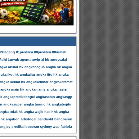
2kiageng
81prediksi
88prediksi
88rumah
Adhi Luwuk
agentotovip
ai hk
amoysakti
ngka akurat hk
angkabagus
angka hk
angka
gka ikut hk
angkajitu
angka jitu hk
angka
angka keluar hk
angkakembar
angkakeramat
angka main hk
angkamanis
angkamaster
hk
angkaprediksitogel
angkasetan
angkasgp
an
angkasuper
angka tarung hk
angkaterjitu
angka tolak hk
angka wajib hadir hk
angka
 hk
argabon
artistogel
bandar4d
bangbaron
angjay
prediksi bocoran sydney wap fabiofa