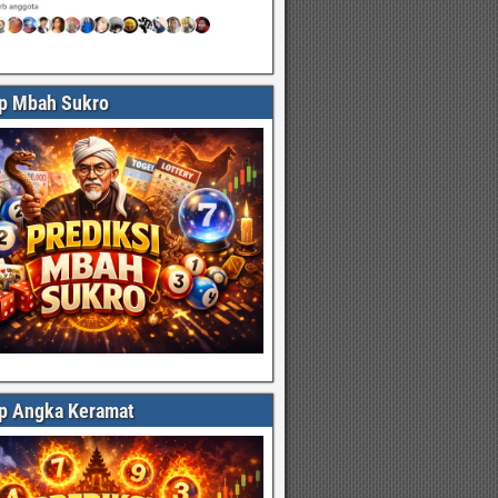
p Mbah Sukro
p Angka Keramat