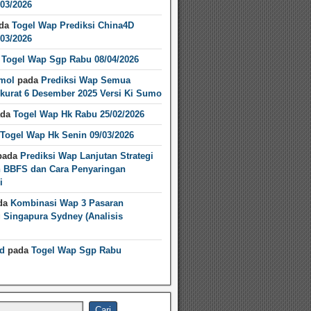
/03/2026
da
Togel Wap Prediksi China4D
/03/2026
a
Togel Wap Sgp Rabu 08/04/2026
imol
pada
Prediksi Wap Semua
kurat 6 Desember 2025 Versi Ki Sumo
da
Togel Wap Hk Rabu 25/02/2026
Togel Wap Hk Senin 09/03/2026
ada
Prediksi Wap Lanjutan Strategi
 BBFS dan Cara Penyaringan
i
da
Kombinasi Wap 3 Pasaran
Singapura Sydney (Analisis
ld
pada
Togel Wap Sgp Rabu