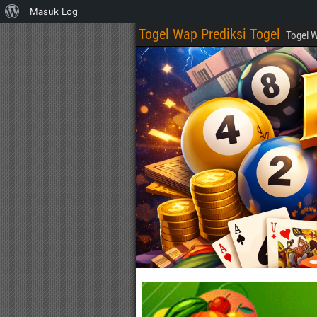
Masuk Log
Togel Wap Prediksi Togel
Togel W