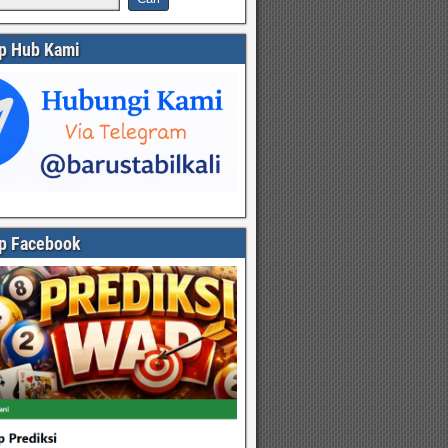
p Hub Kami
p Facebook