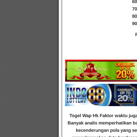
60
70
80
90
Togel Wap Hk Faktor waktu juga
Banyak analis memperhatikan ba
kecenderungan pola yang ser