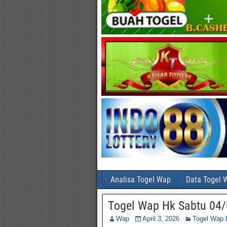
Analisa Togel Wap
Data Togel 
Togel Wap Hk Sabtu 04
Wap
April 3, 2026
Togel Wap 