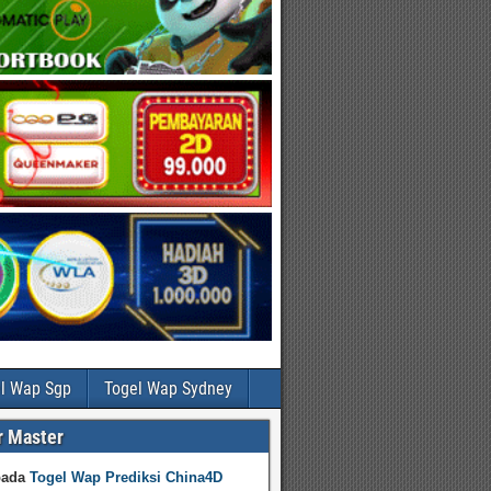
l Wap Sgp
Togel Wap Sydney
 Master
ada
Togel Wap Prediksi China4D