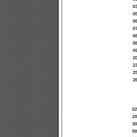
0
0
0
0
0
0
0
2
2
2
2
02
20
30
50