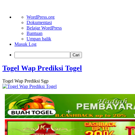
Tentang
WordPress.org
WordPress
Dokumentasi
Belajar WordPress
Bantuan
Umpan balik
Masuk Log
Cari
Togel Wap Prediksi Togel
Togel Wap Prediksi Sgp