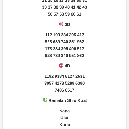
21 25 26 27 28 29 30 31
33 37 38 39 40 41 42 43
50 57 58 59 60 61
3D
112 193 284 305 417
528 639 740 851 962
173 284 395 406 517
628 739 840 951 862
4D
1192 9384 8127 2631
3057 4178 5289 6390
7406 8517
Ramalan Shio Kuat
Naga
Ular
Kuda