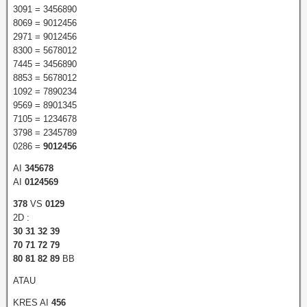
3091 = 3456890
8069 = 9012456
2971 = 9012456
8300 = 5678012
7445 = 3456890
8853 = 5678012
1092 = 7890234
9569 = 8901345
7105 = 1234678
3798 = 2345789
0286 =
9012456
AI
345678
AI
0124569
378
VS
0129
2D :
30 31 32 39
70 71 72 79
80 81 82 89
BB
ATAU
KRES AI
456