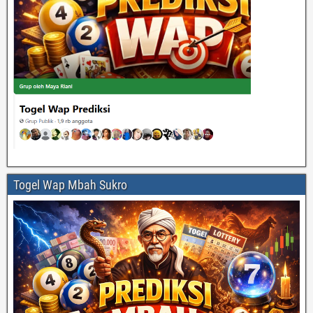
Togel Wap Mbah Sukro