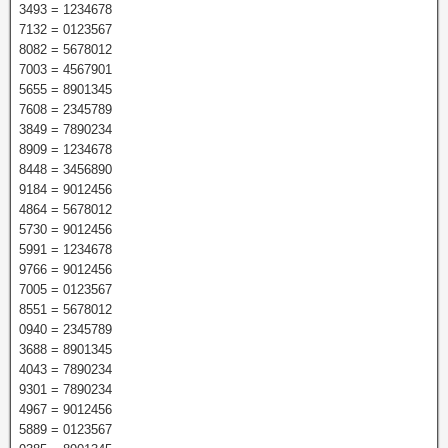
3493 = 1234678
7132 = 0123567
8082 = 5678012
7003 = 4567901
5655 = 8901345
7608 = 2345789
3849 = 7890234
8909 = 1234678
8448 = 3456890
9184 = 9012456
4864 = 5678012
5730 = 9012456
5991 = 1234678
9766 = 9012456
7005 = 0123567
8551 = 5678012
0940 = 2345789
3688 = 8901345
4043 = 7890234
9301 = 7890234
4967 = 9012456
5889 = 0123567