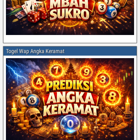
Togel Wap Angka Keramat