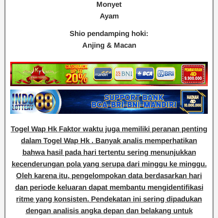
Monyet
Ayam
Shio pendamping hoki:
Anjing & Macan
Togel Wap Hk Faktor waktu juga memiliki peranan penting
dalam Togel Wap Hk . Banyak analis memperhatikan
bahwa hasil pada hari tertentu sering menunjukkan
kecenderungan pola yang serupa dari minggu ke minggu.
Oleh karena itu, pengelompokan data berdasarkan hari
dan periode keluaran dapat membantu mengidentifikasi
ritme yang konsisten. Pendekatan ini sering dipadukan
dengan analisis angka depan dan belakang untuk