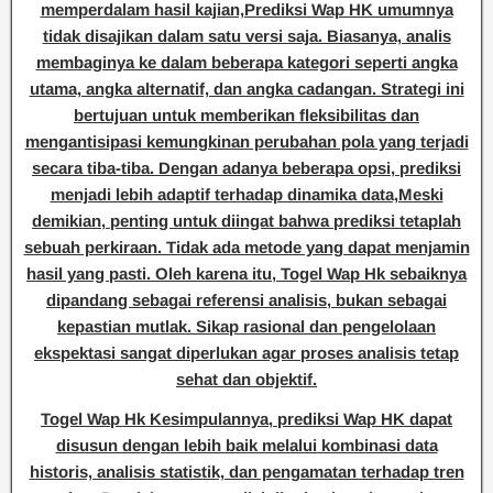
memperdalam hasil kajian,Prediksi Wap HK umumnya
tidak disajikan dalam satu versi saja. Biasanya, analis
membaginya ke dalam beberapa kategori seperti angka
utama, angka alternatif, dan angka cadangan. Strategi ini
bertujuan untuk memberikan fleksibilitas dan
mengantisipasi kemungkinan perubahan pola yang terjadi
secara tiba-tiba. Dengan adanya beberapa opsi, prediksi
menjadi lebih adaptif terhadap dinamika data,Meski
demikian, penting untuk diingat bahwa prediksi tetaplah
sebuah perkiraan. Tidak ada metode yang dapat menjamin
hasil yang pasti. Oleh karena itu, Togel Wap Hk sebaiknya
dipandang sebagai referensi analisis, bukan sebagai
kepastian mutlak. Sikap rasional dan pengelolaan
ekspektasi sangat diperlukan agar proses analisis tetap
sehat dan objektif.
Togel Wap Hk Kesimpulannya, prediksi Wap HK dapat
disusun dengan lebih baik melalui kombinasi data
historis, analisis statistik, dan pengamatan terhadap tren