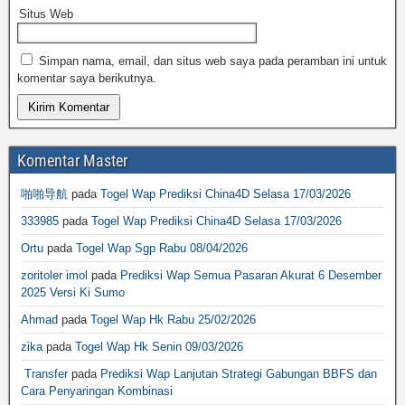
Situs Web
Simpan nama, email, dan situs web saya pada peramban ini untuk
komentar saya berikutnya.
Komentar Master
啪啪导航
pada
Togel Wap Prediksi China4D Selasa 17/03/2026
333985
pada
Togel Wap Prediksi China4D Selasa 17/03/2026
Ortu
pada
Togel Wap Sgp Rabu 08/04/2026
zoritoler imol
pada
Prediksi Wap Semua Pasaran Akurat 6 Desember
2025 Versi Ki Sumo
Ahmad
pada
Togel Wap Hk Rabu 25/02/2026
zika
pada
Togel Wap Hk Senin 09/03/2026
️ Transfer
pada
Prediksi Wap Lanjutan Strategi Gabungan BBFS dan
Cara Penyaringan Kombinasi