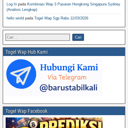
Log In
pada
Kombinasi Wap 3 Pasaran Hongkong Singapura Sydney
(Analisis Lengkap)
hello world
pada
Togel Wap Sgp Rabu 11/03/2026
Togel Wap Hub Kami
Togel Wap Facebook