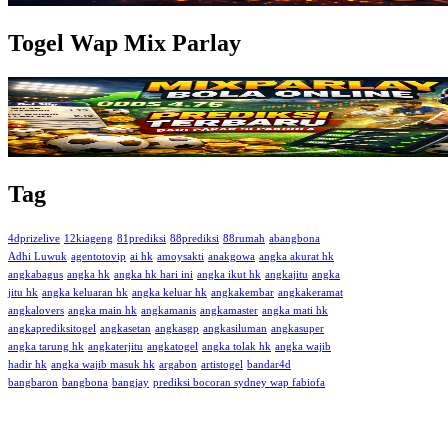
Togel Wap Mix Parlay
Tag
4dprizelive
12kiageng
81prediksi
88prediksi
88rumah
abangbona
Adhi Luwuk
agentotovip
ai hk
amoysakti
anakgowa
angka akurat hk
angkabagus
angka hk
angka hk hari ini
angka ikut hk
angkajitu
angka
jitu hk
angka keluaran hk
angka keluar hk
angkakembar
angkakeramat
angkalovers
angka main hk
angkamanis
angkamaster
angka mati hk
angkaprediksitogel
angkasetan
angkasgp
angkasiluman
angkasuper
angka tarung hk
angkaterjitu
angkatogel
angka tolak hk
angka wajib
hadir hk
angka wajib masuk hk
argabon
artistogel
bandar4d
bangbaron
bangbona
bangjay
prediksi bocoran sydney wap fabiofa