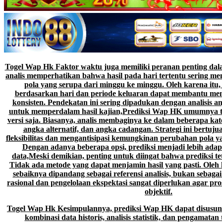
Togel Wap Hk Faktor waktu juga memiliki peranan penting da
analis memperhatikan bahwa hasil pada hari tertentu sering 
pola yang serupa dari minggu ke minggu. Oleh karena itu
berdasarkan hari dan periode keluaran dapat membantu meng
konsisten. Pendekatan ini sering dipadukan dengan analisis 
untuk memperdalam hasil kajian,Prediksi Wap HK umumnya ti
versi saja. Biasanya, analis membaginya ke dalam beberapa kat
angka alternatif, dan angka cadangan. Strategi ini bertu
fleksibilitas dan mengantisipasi kemungkinan perubahan pola yan
Dengan adanya beberapa opsi, prediksi menjadi lebih adap
data,Meski demikian, penting untuk diingat bahwa prediksi te
Tidak ada metode yang dapat menjamin hasil yang pasti. Oleh
sebaiknya dipandang sebagai referensi analisis, bukan sebaga
rasional dan pengelolaan ekspektasi sangat diperlukan agar pros
objektif.
Togel Wap Hk Kesimpulannya, prediksi Wap HK dapat disusun 
kombinasi data historis, analisis statistik, dan pengamata