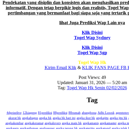
Pendekatan yang disiplin dan konsisten akan menghasilkan predi
informatif. Dengan tetap berpikir logis dan realistis, Togel W
pertimbangan yang bermanfaat bagi siapa saja yang tertarik p
lihat Juga Prediksi Wap Lain nya
Klik Disini
Togel Wap Sydney
Klik Disini
Togel Wap Sgp
Togel Wap Hk
Kirim Email Klik
&
KLIK FANS PAGE FB
Post Views:
49
Updated: Januari 31, 2026 — 5:20 am
Tag:
Togel Wap Hk Senin 02/02/2026
Tag
4dprizelive
12kiageng
81prediksi
88prediksi
88rumah
abangbona
Adhi Luwuk
agentotov
akurat hk
angkabagus
angka hk
angka hk hari ini
angka ikut hk
angkajitu
angka jitu hk
angkakembar
angkakeramat
angkalovers
angka main hk
angkamanis
angkamaster
angka m
angkasgp
angkasiluman
angkasuper
angka tarung hk
angkaterjitu
angkatogel
angka tolak 