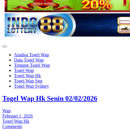
Analisa Togel Wap
Data Togel Wap
Tentang Togel Wap
Togel Wap
Togel Wap Hk
Togel Wap Sgp
Togel Wap Sydney
Togel Wap Hk Senin 02/02/2026
Wap
Februari 1, 2026
Togel Wap Hk
Comments